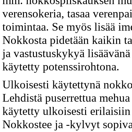
mm. nokkospiiskauksen mu
verensokeria, tasaa verenpai
toimintaa. Se myös lisää ime
Nokkosta pidetään kaikin ta
ja vastustuskykyä lisäävän
käytetty potenssirohtona.
Ulkoisesti käytettynä nokko
Lehdistä puserrettua mehua t
käytetty ulkoisesti erilaisi
Nokkostee ja -kylvyt sopiva