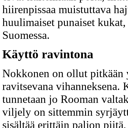
hiirenpissaa muistuttava h
huulimaiset punaiset kukat, 
Suomessa.
Käyttö ravintona
Nokkonen on ollut pitkään y
ravitsevana vihanneksena. 
tunnetaan jo Rooman valtaku
viljely on sittemmin syrjä
sisältää erittäin paljon piitä