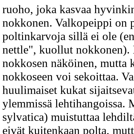
ruoho, joka kasvaa hyvinkin
nokkonen. Valkopeippi on 
poltinkarvoja sillä ei ole (
nettle", kuollut nokkonen).
nokkosen näköinen, mutta k
nokkoseen voi sekoittaa. Va
huulimaiset kukat sijaitsev
ylemmissä lehtihangoissa.
sylvatica) muistuttaa lehdi
eivät kuitenkaan polta, mutt