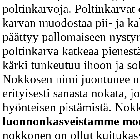
poltinkarvoja. Poltinkarvat 
karvan muodostaa pii- ja ka
päättyy pallomaiseen nystyr
poltinkarva katkeaa pienest
kärki tunkeutuu ihoon ja s
Nokkosen nimi juontunee no
erityisesti sanasta nokata, 
hyönteisen pistämistä. Nok
luonnonkasveistamme mon
nokkonen on ollut kuitukasvi