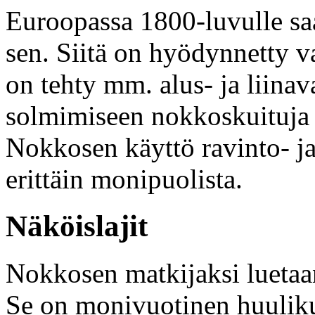
Euroopassa 1800-luvulle saa
sen. Siitä on hyödynnetty var
on tehty mm. alus- ja liinav
solmimiseen nokkoskuituja o
Nokkosen käyttö ravinto- j
erittäin monipuolista.
Näköislajit
Nokkosen matkijaksi lueta
Se on monivuotinen huulik