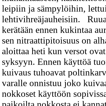
leipiin ja sämpylöihin, lettui
lehtivihreäjauheisiin. Ruua
kerätään ennen kukintaa aur
sen nitraattipitoisuus on a
aloittaa heti kun versot ov
syksyyn. Ennen käyttöä tuo
kuivaus tuhoavat poltinkar
varalle onnistuu joko kuiva
nokkoset käyttöön sopivissa
paikoilta nokkosta ei kannat