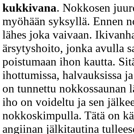
kukkivana
. Nokkosen juure
myöhään syksyllä. Ennen no
lähes joka vaivaan. Ikivanh
ärsytyshoito, jonka avulla s
poistumaan ihon kautta. Sit
ihottumissa, halvauksissa j
on tunnettu nokkossaunan lä
iho on voideltu ja sen jälke
nokkoskimpulla. Tätä on k
angiinan jälkitautina tullee