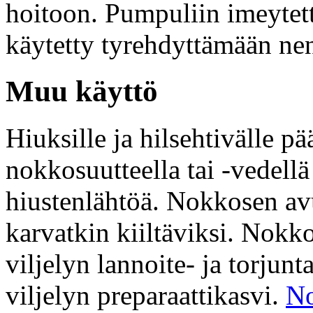
hoitoon. Pumpuliin imeyte
käytetty tyrehdyttämään ne
Muu käyttö
Hiuksille ja hilsehtivälle p
nokkosuutteella tai -vedell
hiustenlähtöä. Nokkosen av
karvatkin kiiltäviksi. Nok
viljelyn lannoite- ja torjun
viljelyn preparaattikasvi.
No