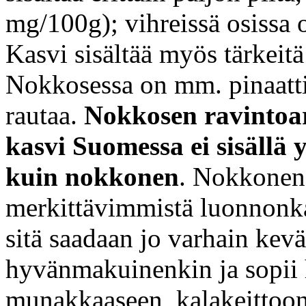
mg/100g); vihreissä osissa 
Kasvi sisältää myös tärkeitä
Nokkosessa on mm. pinaattii
rautaa.
Nokkosen ravintoar
kasvi Suomessa ei sisällä 
kuin nokkonen
. Nokkonen
merkittävimmistä luonnonkas
sitä saadaan jo varhain kev
hyvänmakuinenkin ja sopii 
munakkaaseen, kalakeittoon,