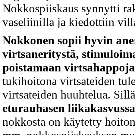
Nokkospiiskaus synnytti rak
vaseliinilla ja kiedottiin vil
Nokkonen sopii hyvin ane
virtsaneritystä, stimuloi
poistamaan virtsahappoja
tukihoitona virtsateiden tu
virtsateiden huuhtelua. Sil
eturauhasen liikakasvuss
nokkosta on käytetty hoitona