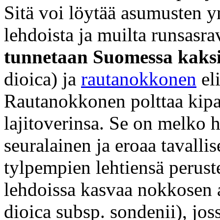
Sitä voi löytää asumusten ym
lehdoista ja muilta runsasrav
tunnetaan Suomessa kaksi e
dioica) ja
rautanokkonen
eli
Rautanokkonen polttaa kip
lajitoverinsa. Se on melko 
seuralainen ja eroaa tavall
tylpempien lehtiensä perust
lehdoissa kasvaa nokkosen 
dioica subsp. sondenii), joss