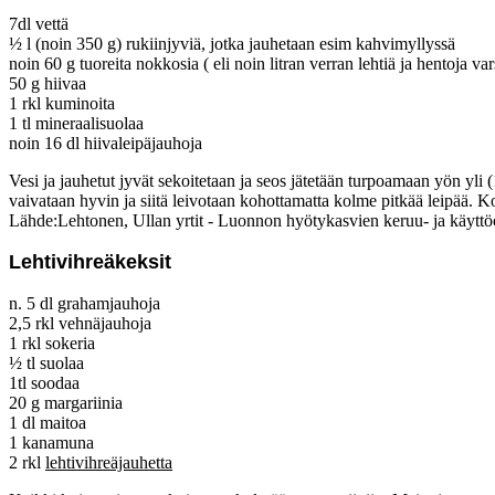
7dl vettä
½ l (noin 350 g) rukiinjyviä, jotka jauhetaan esim kahvimyllyssä
noin 60 g tuoreita nokkosia ( eli noin litran verran lehtiä ja hentoja var
50 g hiivaa
1 rkl kuminoita
1 tl mineraalisuolaa
noin 16 dl hiivaleipäjauhoja
Vesi ja jauhetut jyvät sekoitetaan ja seos jätetään turpoamaan yön yli 
vaivataan hyvin ja siitä leivotaan kohottamatta kolme pitkää leipää. Ko
Lähde:Lehtonen, Ullan yrtit - Luonnon hyötykasvien keruu- ja käyttö
Lehtivihreäkeksit
n. 5 dl grahamjauhoja
2,5 rkl vehnäjauhoja
1 rkl sokeria
½ tl suolaa
1tl soodaa
20 g margariinia
1 dl maitoa
1 kanamuna
2 rkl
lehtivihreäjauhetta