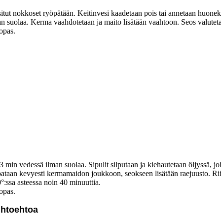
aksitut nokkoset ryöpätään. Keitinvesi kaadetaan pois tai annetaan huone
man suolaa. Kerma vaahdotetaan ja maito lisätään vaahtoon. Seos valutet
opas.
 min vedessä ilman suolaa. Sipulit silputaan ja kiehautetaan öljyssä, joh
spataan kevyesti kermamaidon joukkoon, seokseen lisätään raejuusto. Rii
:ssa asteessa noin 40 minuuttia.
opas.
ihtoehtoa