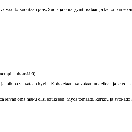
aahto kuoritaan pois. Suola ja ohraryynit lisätään ja keiton annetaan 
pienempi jauhomäärä)
 ja taikina vaivataan hyvin. Kohotetaan, vaivataan uudelleen ja leivotaa
otta leivän oma maku olisi edukseen. Myös tomaatti, kurkku ja avokado s