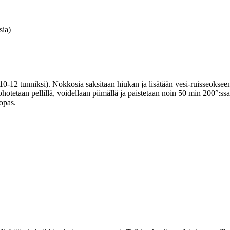
sia)
(10-12 tunniksi). Nokkosia saksitaan hiukan ja lisätään vesi-ruisseoksee
hotetaan pellillä, voidellaan piimällä ja paistetaan noin 50 min 200°:ssa
opas.