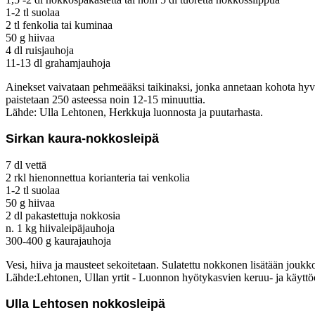
1-2 tl suolaa
2 tl fenkolia tai kuminaa
50 g hiivaa
4 dl ruisjauhoja
11-13 dl grahamjauhoja
Ainekset vaivataan pehmeääksi taikinaksi, jonka annetaan kohota hyvin
paistetaan 250 asteessa noin 12-15 minuuttia.
Lähde: Ulla Lehtonen, Herkkuja luonnosta ja puutarhasta.
Sirkan kaura-nokkosleipä
7 dl vettä
2 rkl hienonnettua korianteria tai venkolia
1-2 tl suolaa
50 g hiivaa
2 dl pakastettuja nokkosia
n. 1 kg hiivaleipäjauhoja
300-400 g kaurajauhoja
Vesi, hiiva ja mausteet sekoitetaan. Sulatettu nokkonen lisätään joukko
Lähde:Lehtonen, Ullan yrtit - Luonnon hyötykasvien keruu- ja käyttö
Ulla Lehtosen nokkosleipä