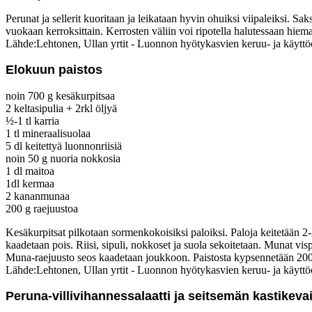
Perunat ja sellerit kuoritaan ja leikataan hyvin ohuiksi viipaleiksi. S
vuokaan kerroksittain. Kerrosten väliin voi ripotella halutessaan hie
Lähde:Lehtonen, Ullan yrtit - Luonnon hyötykasvien keruu- ja käyttö
Elokuun paistos
noin 700 g kesäkurpitsaa
2 keltasipulia + 2rkl öljyä
½-1 tl karria
1 tl mineraalisuolaa
5 dl keitettyä luonnonriisiä
noin 50 g nuoria nokkosia
1 dl maitoa
1dl kermaa
2 kananmunaa
200 g raejuustoa
Kesäkurpitsat pilkotaan sormenkokoisiksi paloiksi. Paloja keitetään 2-3
kaadetaan pois. Riisi, sipuli, nokkoset ja suola sekoitetaan. Munat vi
Muna-raejuusto seos kaadetaan joukkoon. Paistosta kypsennetään 200°
Lähde:Lehtonen, Ullan yrtit - Luonnon hyötykasvien keruu- ja käyttö
Peruna-villivihannessalaatti ja seitsemän kastikeva