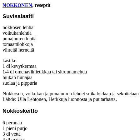
NOKKONEN
, reseptit
Suvisalaatti
nokkosen lehtiä
voikukanlehtiä
punajuuren lehtiä
tomaattilohkoja
vihreitä herneitä
kastike:
1 dl kevytkermaa
1/4 dl omenaviinietikkaa tai sitruunamehua
hiukan hunajaa
suolaa ja pippuria
Nokkosen, voikukan ja punajuuren lehdet suikaloidaan ja sekoitetaan tu
Lähde: Ulla Lehtonen, Herkkuja luonnosta ja puutarhasta.
Nokkoskeitto
6 perunaa
1 pieni purjo
3 dl vettä
4 dl maitoa