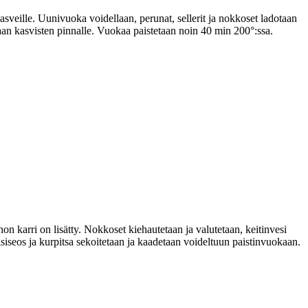
kasveille. Uunivuoka voidellaan, perunat, sellerit ja nokkoset ladotaan
aan kasvisten pinnalle. Vuokaa paistetaan noin 40 min 200°:ssa.
on karri on lisätty. Nokkoset kiehautetaan ja valutetaan, keitinvesi
siseos ja kurpitsa sekoitetaan ja kaadetaan voideltuun paistinvuokaan.