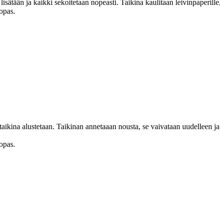
ätään ja kaikki sekoitetaan nopeasti. Taikina kaulitaan leivinpaperille, 
opas.
 taikina alustetaan. Taikinan annetaaan nousta, se vaivataan uudelleen ja
opas.