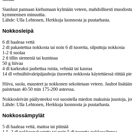
Sianluut pannaan kiehumaan kylmään veteen, mahdollisesti muodostuva v
kymmenisen minuuttia.
Lähde: Ulla Lehtonen, Herkkuja luonnosta ja puutarhasta.
Nokkosleipä
6 dl haaleaa vettä
2 dl pakastettua nokkosta tai noin 6 dl tuoreita, silputtuja nokkosia
1-2 tl suolaa
2 tl tillin siemeniä tai kuminaa
50 g hiivaa
4 dl karkeaksi jauhettua ruista, vehnää tai kauraa
14 dl vehnähiivaleipäjauhoja (tuoretta nokkosta käytettäessä riittää 
Hiiva, suola, mausteet ja nokkonen sekoitetaan veteen. Jauhot lisätään
paistetaan 40-50 min 175-200 asteessa.
Nokkosleivän päälysteeksi voi suositella miedon makuisia juustoja, j
Lähde: Ulla Lehtonen, Herkkuja luonnosta ja puutarhasta.
Nokkossämpylät
5 dl haaleaa vettä, maitoa tai piimää
1,5 -2 dl nokkospakastetta tai noin 5 dl tuoretta nokkossilppua