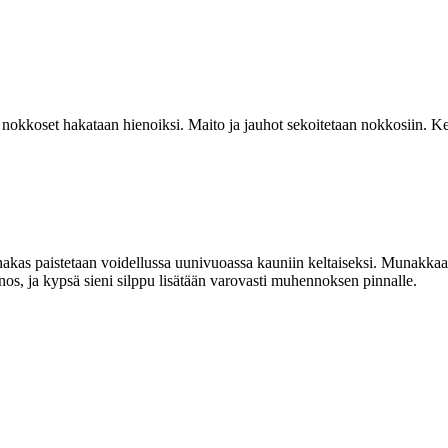
nokkoset hakataan hienoiksi. Maito ja jauhot sekoitetaan nokkosiin. Ke
nakas paistetaan voidellussa uunivuoassa kauniin keltaiseksi. Munakka
, ja kypsä sieni silppu lisätään varovasti muhennoksen pinnalle.