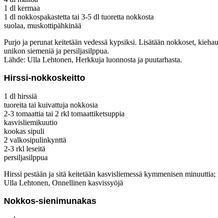
1 dl kermaa
1 dl nokkospakastetta tai 3-5 dl tuoretta nokkosta
suolaa, muskottipähkinää
Purjo ja perunat keitetään vedessä kypsiksi. Lisätään nokkoset, kiehau
unikon siemeniä ja persiljasilppua.
Lähde: Ulla Lehtonen, Herkkuja luonnosta ja puutarhasta.
Hirssi-nokkoskeitto
1 dl hirssiä
tuoreita tai kuivattuja nokkosia
2-3 tomaattia tai 2 rkl tomaattiketsuppia
kasvisliemikuutio
kookas sipuli
2 valkosipulinkynttä
2-3 rkl leseitä
persiljasilppua
Hirssi pestään ja sitä keitetään kasvisliemessä kymmenisen minuuttia; 
Ulla Lehtonen, Onnellinen kasvissyöjä
Nokkos-sienimunakas