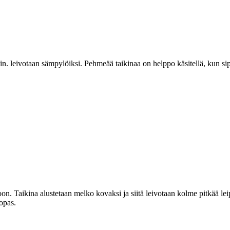
. leivotaan sämpylöiksi. Pehmeää taikinaa on helppo käsitellä, kun sip
on. Taikina alustetaan melko kovaksi ja siitä leivotaan kolme pitkää leip
opas.