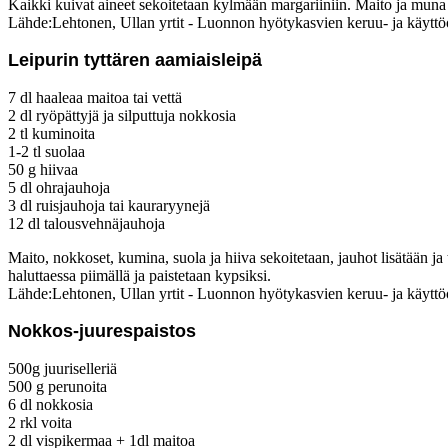
Kaikki kuivat aineet sekoitetaan kylmään margariiniin. Maito ja muna lis
Lähde:Lehtonen, Ullan yrtit - Luonnon hyötykasvien keruu- ja käyttö
Leipurin tyttären aamiaisleipä
7 dl haaleaa maitoa tai vettä
2 dl ryöpättyjä ja silputtuja nokkosia
2 tl kuminoita
1-2 tl suolaa
50 g hiivaa
5 dl ohrajauhoja
3 dl ruisjauhoja tai kauraryynejä
12 dl talousvehnäjauhoja
Maito, nokkoset, kumina, suola ja hiiva sekoitetaan, jauhot lisätään ja
haluttaessa piimällä ja paistetaan kypsiksi.
Lähde:Lehtonen, Ullan yrtit - Luonnon hyötykasvien keruu- ja käyttö
Nokkos-juurespaistos
500g juuriselleriä
500 g perunoita
6 dl nokkosia
2 rkl voita
2 dl vispikermaa + 1dl maitoa