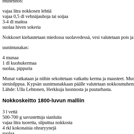
muhennos:
vajaa litra nokkosen lehtiä
vajaa 0,5 dl vehnäjauhoja tai soijaa
3-4 dl maitoa
suolaa hiven sokeria
Nokkoset kiehautetaan miedossa suolavedessä, vesi valutetaan pois ja 
uunimunakas:
4 munaa
1 dl kuohukermaa
suolaa, pippuria
Munat vatkataan ja niihin sekoitetaan vatkattu kerma ja mausteet. Mu
sienisilppua. Kypsän uunimunakkaan päälle valutetaan nokkosmuhennos
Lähde: Ulla Lehtonen, Herkkuja luonnosta ja puutarhasta.
Nokkoskeitto 1800-luvun malliin
3 l vettä
500-700 g savustettuja sianluita
vajaa litra tuoretta, silputtua nokkosta
4 rkl kokonaisia ohraryynejä
suolaa