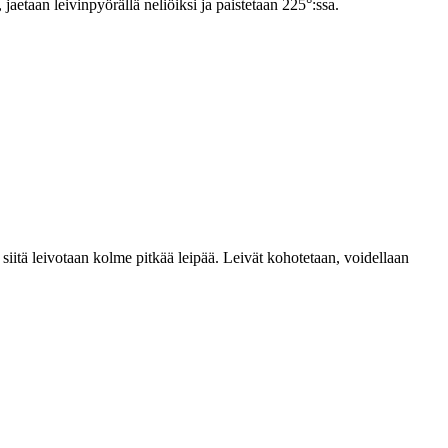
jaetaan leivinpyörällä neliöiksi ja paistetaan 225°:ssa.
 siitä leivotaan kolme pitkää leipää. Leivät kohotetaan, voidellaan