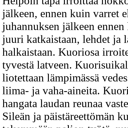
Helpoin tapa irroittaa nokk
jälkeen, ennen kuin varret 
juhannuksen jälkeen ennen
juuri katkaistaan, lehdet ja 
halkaistaan. Kuoriosa irroite
tyvestä latveen. Kuorisuikal
liotettaan lämpimässä vedes
liima- ja vaha-aineita. Kuo
hangata laudan reunaa vast
Sileän ja päistäreettömän k