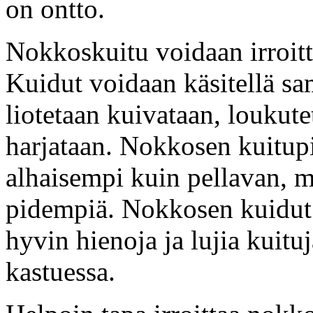
on ontto.
Nokkoskuitu voidaan irroitt
Kuidut voidaan käsitellä sa
liotetaan kuivataan, loukute
harjataan. Nokkosen kuitup
alhaisempi kuin pellavan, mu
pidempiä. Nokkosen kuidut o
hyvin hienoja ja lujia kuitu
kastuessa.