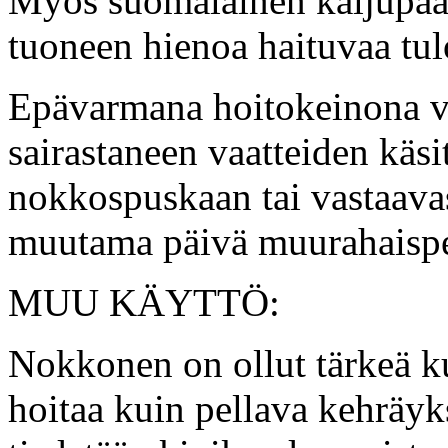
Myös suomalainen kaljupää o
tuoneen hienoa haituvaa tul
Epävarmana hoitokeinona vo
sairastaneen vaatteiden käsi
nokkospuskaan tai vastaavast
muutama päivä muurahaispe
MUU KÄYTTÖ:
Nokkonen on ollut tärkeä ku
hoitaa kuin pellava kehräyk