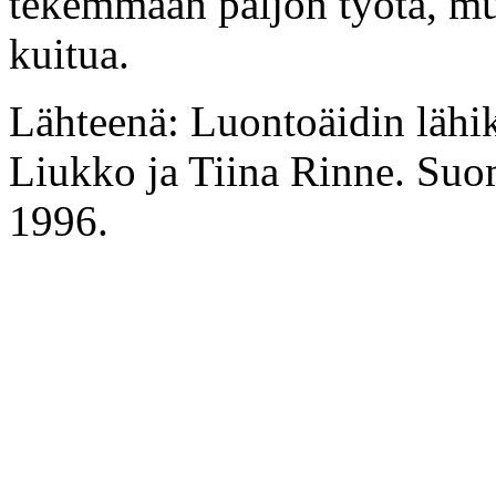
tekemmään paljon työtä, mu
kuitua.
Lähteenä: Luontoäidin lähi
Liukko ja Tiina Rinne. Suo
1996.