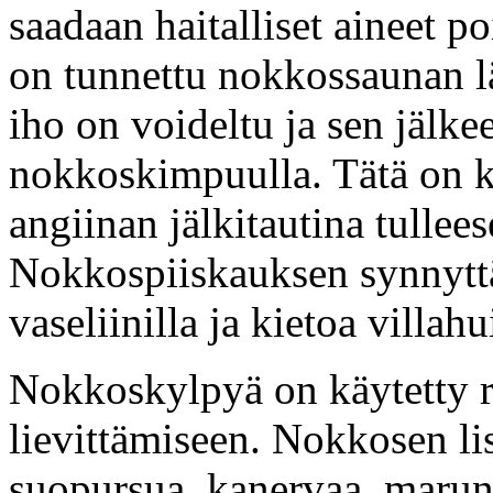
saadaan haitalliset aineet 
on tunnettu nokkossaunan lä
iho on voideltu ja sen jälke
nokkoskimpuulla. Tätä on 
angiinan jälkitautina tullee
Nokkospiiskauksen synnyttä
vaseliinilla ja kietoa villahu
Nokkoskylpyä on käytetty 
lievittämiseen. Nokkosen li
suopursua, kanervaa, marun