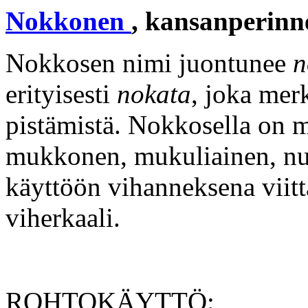
Nokkonen
, kansanperinn
Nokkosen nimi juontunee
n
erityisesti
nokata
, joka mer
pistämistä. Nokkosella on
mukkonen, mukuliainen, nu
käyttöön vihanneksena viitt
viherkaali.
ROHTOKÄYTTÖ: