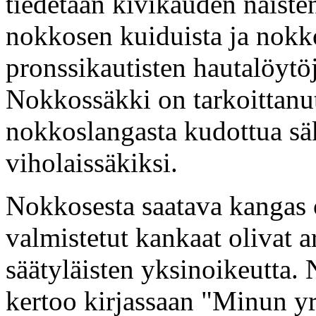
tiedetään kivikauden naist
nokkosen kuiduista ja nokko
pronssikautisten hautalöytö
Nokkossäkki on tarkoittanu
nokkoslangasta kudottua säk
viholaissäkiksi.
Nokkosesta saatava kangas 
valmistetut kankaat olivat a
säätyläisten yksinoikeutta
kertoo kirjassaan "Minun yr