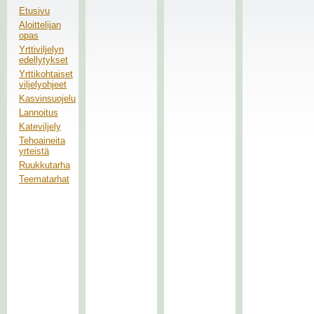
Etusivu
Aloittelijan
opas
Yrttiviljelyn
edellytykset
Yrttikohtaiset
viljelyohjeet
Kasvinsuojelu
Lannoitus
Kateviljely
Tehoaineita
yrteistä
Ruukkutarha
Teematarhat