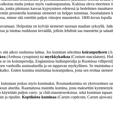
alkoisia mutta joskus myös vaaleanpunaisia. Kukissa oleva eteerinen ö
nia, jonka pitoisuus kasvaa kypsymisen edetessä ja hedelmien muuttues
aromin perusteella kuminan siemenet on helppo tunnistaa. Suomalaisen 
 minne sitä ostettiin paljon viinojen mausteeksi. 1800-luvun lopulla S
svamaan. Helpointa on kylvää siemenet suoraan maahan syksyllä. Jatkossa
a ja istuttaa ruukkuun keväällä, jolloin lehdistä saa maustetta ja salaatt
os sitä aikoo suuhunsa laittaa. Jos kuminan sekoittaa
koiranputkeen
(An
kea
(Aethusa cynapium) tai
myrkkykatkoa
(Conium maculatum). Hukan
ssa se on koiranpersilja, Englannissa hullunpersilja ja Ruotsissa villiper
 vanhoilla asutusalueilla ja on tappavan myrkyllinen. Se muistuttaa e
 katko. Eniten kumina muistuttaa koiranputkea, josta sen erottaa sieme
tsutaan joskus myös kuminaksi. Roomankumina on yksivuotinen sarjakuk
ksun alueilta. Raamatussa mainittu kumina, josta maksettiin kymmenyksi
käytetään paljon curry- ja chili-mausteseoksissa. sekä kuminan tapaan 
 ja ripuliin.
Koptilaista kuminaa
(Carum copticum, Carum ajowan) ka