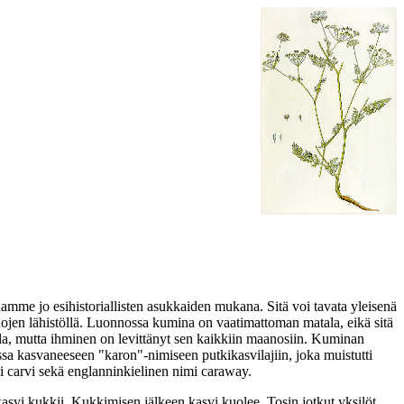
amme jo esihistoriallisten asukkaiden mukana. Sitä voi tavata yleisenä
ihojen lähistöllä. Luonnossa kumina on vaatimattoman matala, eikä sitä
la, mutta ihminen on levittänyt sen kaikkiin maanosiin. Kuminan
ssa kasvaneeseen "karon"-nimiseen putkikasvilajiin, joka muistutti
mi carvi sekä englanninkielinen nimi caraway.
svi kukkii. Kukkimisen jälkeen kasvi kuolee. Tosin jotkut yksilöt