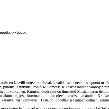
utki, ryytiputki
varaiseen kasvillisuuteen kuuluvaksi, vaikka se lieneekin saapunut maah
ta, pihoilta ja niityiltä. Pohjois-Suomessa se kasvaa lähinnä vanhojen p
metrin korkuinen. Kuminan kotiseutu on ilmeisesti Mustanmeren tienoil
aakuntaan, josta kuminan on luultu olevan kotoisin tai antiikin Kreika
"karauya" tai "karawiya". Tästä on johdettavissa latinankielinen lajini
 muodostuu lehtiruusuke ja porkkanamainen juurakko, toisena kesänä ka