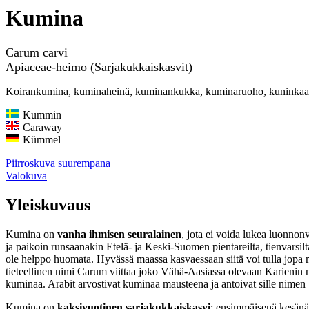
Kumina
Carum carvi
Apiaceae-heimo (Sarjakukkaiskasvit)
Koirankumina, kuminaheinä, kuminankukka, kuminaruoho, kuninkaanp
Kummin
Caraway
Kümmel
Piirroskuva suurempana
Valokuva
Yleiskuvaus
Kumina on
vanha ihmisen seuralainen
, jota ei voida lukea luonnon
ja paikoin runsaanakin Etelä- ja Keski-Suomen pientareilta, tienvarsil
ole helppo huomata. Hyvässä maassa kasvaessaan siitä voi tulla jopa 
tieteellinen nimi Carum viittaa joko Vähä-Aasiassa olevaan Karienin m
kuminaa. Arabit arvostivat kuminaa mausteena ja antoivat sille nimen 
Kumina on
kaksivuotinen sarjakukkaiskasvi
: ensimmäisenä kesänä