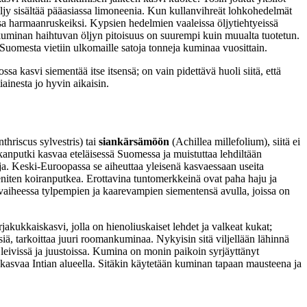
ljy sisältää pääasiassa limoneenia. Kun kullanvihreät lohkohedelmät
sa harmaanruskeiksi. Kypsien hedelmien vaaleissa öljytiehtyeissä
kuminan haihtuvan öljyn pitoisuus on suurempi kuin muualta tuotetun.
uomesta vietiin ulkomaille satoja tonneja kuminaa vuosittain.
 kasvi siementää itse itsensä; on vain pidettävä huoli siitä, että
iainesta jo hyvin aikaisin.
thriscus sylvestris) tai
siankärsämöön
(Achillea millefolium), siitä ei
putki kasvaa eteläisessä Suomessa ja muistuttaa lehdiltään
silja. Keski-Euroopassa se aiheuttaa yleisenä kasvaessaan useita
niten koiranputkea. Erottavina tuntomerkkeinä ovat paha haju ja
nvaiheessa tylpempien ja kaarevampien siementensä avulla, joissa on
kaiskasvi, jolla on hienoliuskaiset lehdet ja valkeat kukat;
ä, tarkoittaa juuri roomankuminaa. Nykyisin sitä viljellään lähinnä
leivissä ja juustoissa. Kumina on monin paikoin syrjäyttänyt
svaa Intian alueella. Sitäkin käytetään kuminan tapaan mausteena ja