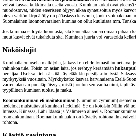
voivat kasvaa kukkimatta useita vuosia. Kuminan kukat ovat yleensä v
muodostuvat, niiden eteeriseen öljyyn alkaa syntetisoitua myös karvo
oleva väritön kirpeä öljy on pääasiassa karvonia, jonka voimakkaan 
Suomalainen luonnonvarainen kumina on ollut kuuluisaa mm. Tanskassa,
Jos kuminaa ei löydä luonnosta, sitä kannattaa siirtää omaan pihaan ka
muut kasvit eivät tukahduta sitä. Kuminan juuria voi varastoida kellariss
Näköislajit
Kuminalla on useita matkijoita, ja kasvi on ehdottomasti tunnettava, j
vahinkoa tule. Toisin on asian laita, jos erehtyy keräämään
hukanput
persiljaa. Useissa kielissä siitä käytetäänkin persilja-nimitystä: Saksa
myrkytyksiä vuosittain. Myrkkykatko kasvaa harvinaisena Etelä-Suomen
varren alaosan punatäpläisyys, mistä juontuu sen vanha nimi, täplikäs
tyypillinen kuminan tuoksu ja maku.
Roomankuminan eli maitokuminan
(Cuminum cyminum) siemeniä ku
hedelmät muistuttavat kuminan hedelmiä. Se on kotoisin Niilin yläjuo
Intiassa, Kiinassa, Lähi-Idässä ja Välimeren alueella. Roomankuminaa 
roomankuminan. Roomankuminaakin on käytetty rohtona ilmavaivoihin
rohtona.
Käyttö ravintona