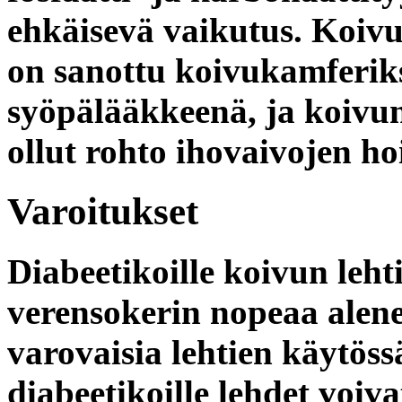
ehkäisevä vaikutus. Koivun
on sanottu koivukamferik
syöpälääkkeenä, ja koivun
ollut rohto ihovaivojen ho
Varoitukset
Diabeetikoille koivun leht
verensokerin nopeaa alenem
varovaisia lehtien käytöss
diabeetikoille lehdet voiva