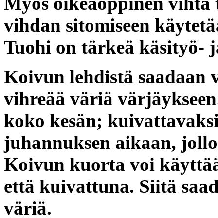
Myös oikeaoppinen vihta 
vihdan sitomiseen käytetää
Tuohi on tärkeä käsityö- j
Koivun lehdistä saadaan 
vihreää väriä värjäykseen.
koko kesän; kuivattavaksi
juhannuksen aikaan, joll
Koivun kuorta voi käyttä
että kuivattuna. Siitä s
väriä.