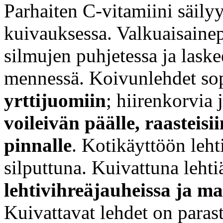
Parhaiten C-vitamiini säily
kuivauksessa. Valkuaisaine
silmujen puhjetessa ja lask
mennessä. Koivunlehdet so
yrttijuomiin
; hiirenkorvia j
voileivän päälle, raasteisi
pinnalle
. Kotikäyttöön leht
silputtuna. Kuivattuna lehti
lehtivihreäjauheissa ja m
Kuivattavat lehdet on parast