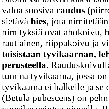
valoa suosiva
raudus
(piirr
sietävä
hies
, jota nimitetä
nimityksiä ovat ahokoivu, 
rautiainen, riippakoivu ja 
toisistaan tyvikaarnan, l
perusteella
. Rauduskoivull
tumma tyvikaarna, jossa on 
tyvikaarna ei halkeile ja s
(Betula pubescens) on pehm
vuosikasvainten pinnalla. R