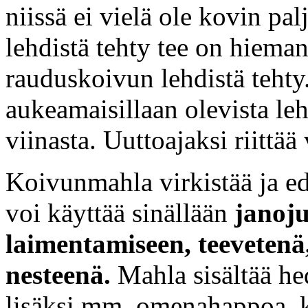
niissä ei vielä ole kovin pa
lehdistä tehty tee on hiem
rauduskoivun lehdistä tehty
aukeamaisillaan olevista le
viinasta. Uuttoajaksi riittää
Koivunmahla virkistää ja ed
voi käyttää sinällään
janoj
laimentamiseen, teevetenä
nesteenä.
Mahla sisältää he
lisäksi mm. omenahappoa, k