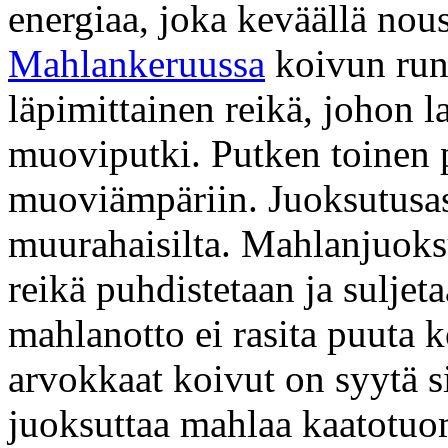
energiaa, joka keväällä nous
Mahlankeruussa
koivun run
läpimittainen reikä, johon 
muoviputki. Putken toinen p
muoviämpäriin. Juoksutusas
muurahaisilta. Mahlanjuoks
reikä puhdistetaan ja suljet
mahlanotto ei rasita puuta 
arvokkaat koivut on syytä si
juoksuttaa mahlaa kaatotuom