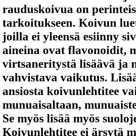
rauduskoivua on perinteise
tarkoitukseen. Koivun lue
joilla ei yleensä esiinny 
aineina ovat flavonoidit, 
virtsaneritystä lisäävä ja
vahvistava vaikutus
. Lisä
ansiosta koivunlehtitee va
munuaisaltaan, munuaisten
Se myös lisää myös suoloje
Koivunlehtitee ei ärsytä 