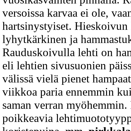
versoissa karvaa ei ole, vaa
hartsinystyiset. Hieskoivun
lyhytkärkinen ja hammastuk
Rauduskoivulla lehti on ha
eli lehtien sivusuonien päi
välissä vielä pienet hampa
viikkoa paria ennemmin kui
saman verran myöhemmin. R
poikkeavia lehtimuototyyppe