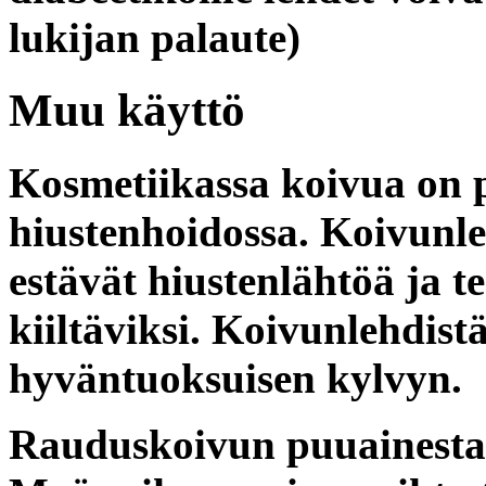
lukijan palaute)
Muu käyttö
Kosmetiikassa
koivua on p
hiustenhoidossa. Koivunl
estävät hiustenlähtöä ja t
kiiltäviksi. Koivunlehdist
hyväntuoksuisen kylvyn.
Rauduskoivun
puuainesta