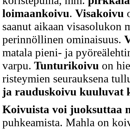
koristepuina, mm.
pirkkal
loimaankoivu
.
Visakoivu
o
saanut aikaan visasolukon
perinnöllinen ominaisuus.
V
matala pieni- ja pyöreäleht
varpu.
Tunturikoivu
on hie
risteymien seurauksena tull
ja rauduskoivu kuuluvat 
Koivuista voi juoksuttaa
puhkeamista. Mahla on koiv