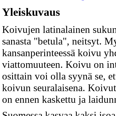
Yleiskuvaus
Koivujen latinalainen sukun
sanasta "betula", neitsyt. 
kansanperinteessä koivu yhd
viattomuuteen. Koivu on in
osittain voi olla syynä se, 
koivun seuralaisena. Koivut
on ennen kaskettu ja laidun
Suomessa kasvaa kaksi isoa 