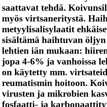
saattavat tehdä. Koivunsi
myös virtsaneritystä. Hai
metyylisalisylaatit
ehkäise
sisältämä haihtuvan öljyn 
lehtien iän mukaan: hiiren
jopa 4-6% ja vanhoissa le
on käytetty mm. virtsatei
reumatismin hoitoon. Koiv
virusten ja mikrobien kas
fosfaatti- ja karbonaatti