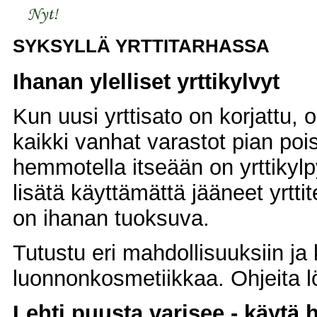
SYKSYLLÄ YRTTITARHASSA
Ihanan ylelliset yrttikylvyt
Kun uusi yrttisato on korjattu, 
kaikki vanhat varastot pian poi
hemmotella itseään on yrttikylpy
lisätä käyttämättä jääneet yrtti
on ihanan tuoksuva.
Tutustu eri mahdollisuuksiin ja 
luonnonkosmetiikkaa. Ohjeita 
Lehti puusta varisee - käytä 