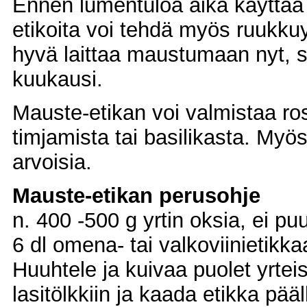
Ennen lumentuloa aika käyttää v
etikoita voi tehdä myös ruukkuyr
hyvä laittaa maustumaan nyt, si
kuukausi.
Mauste-etikan voi valmistaa rosm
timjamista tai basilikasta. Myös
arvoisia.
Mauste-etikan perusohje
n. 400 -500 g yrtin oksia, ei pu
6 dl omena- tai valkoviinietikka
Huuhtele ja kuivaa puolet yrteis
lasitölkkiin ja kaada etikka pä