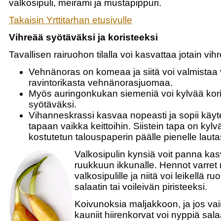
valkosipuli, meirami ja mustapippuri.
Takaisin Yrttitarhan etusivulle
Vihreää syötäväksi ja koristeeksi
Tavallisen rairuohon tilalla voi kasvattaa jotain vi
Vehnänoras on komeaa ja siitä voi valmistaa
ravintorikasta vehnänorasjuomaa.
Myös auringonkukan siemeniä voi kylvää kori
syötäväksi.
Vihanneskrassi kasvaa nopeasti ja sopii käyte
tapaan vaikka keittoihin. Siistein tapa on kyl
kostutetun talouspaperin päälle pienelle lauta
Valkosipulin kynsiä voit panna k
ruukkuun ikkunalle. Hennot varret 
valkosipulille ja niitä voi leikellä 
salaatin tai voileivän piristeeksi.
Koivunoksia maljakkoon, ja jos vain
kauniit hiirenkorvat voi nyppiä salaat