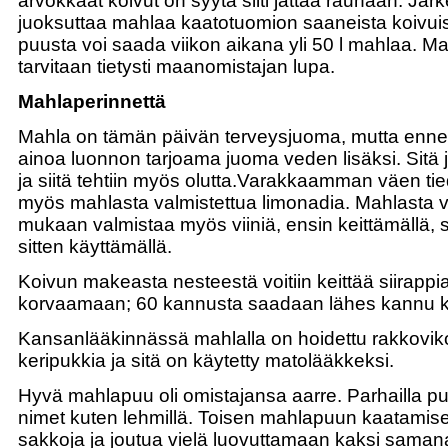
arvokkaat koivut on syytä silti jättää rauhaan. Jär
juoksuttaa mahlaa kaatotuomion saaneista koivui
puusta voi saada viikon aikana yli 50 l mahlaa. M
tarvitaan tietysti maanomistajan lupa.
Mahlaperinnettä
Mahla on tämän päivän terveysjuoma, mutta enne
ainoa luonnon tarjoama juoma veden lisäksi. Sitä j
ja siitä tehtiin myös olutta.Varakkaamman väen ti
myös mahlasta valmistettua limonadia. Mahlasta vo
mukaan valmistaa myös viiniä, ensin keittämällä, 
sitten käyttämällä.
Koivun makeasta nesteestä voitiin keittää siirappia
korvaamaan; 60 kannusta saadaan lähes kannu ko
Kansanlääkinnässä mahlalla on hoidettu rakkoviko
keripukkia ja sitä on käytetty matolääkkeksi.
Hyvä mahlapuu oli omistajansa aarre. Parhailla puil
nimet kuten lehmillä. Toisen mahlapuun kaatamise
sakkoja ja joutua vielä luovuttamaan kaksi saman