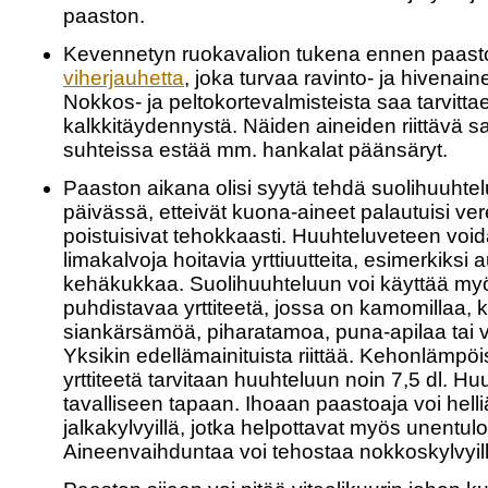
paaston.
Kevennetyn ruokavalion tukena ennen paasto
viherjauhetta
, joka turvaa ravinto- ja hivenai
Nokkos- ja peltokortevalmisteista saa tarvittae
kalkkitäydennystä. Näiden aineiden riittävä sa
suhteissa estää mm. hankalat päänsäryt.
Paaston aikana olisi syytä tehdä suolihuuhtel
päivässä, etteivät kuona-aineet palautuisi ve
poistuisivat tehokkaasti. Huuhteluveteen void
limakalvoja hoitavia yrttiuutteita, esimerkiksi 
kehäkukkaa. Suolihuuhteluun voi käyttää myö
puhdistavaa yrttiteetä, jossa on kamomillaa,
siankärsämöä, piharatamoa, puna-apilaa tai 
Yksikin edellämainituista riittää. Kehonlämpöi
yrttiteetä tarvitaan huuhteluun noin 7,5 dl. H
tavalliseen tapaan. Ihoaan paastoaja voi helliä 
jalkakylvyillä, jotka helpottavat myös unentuloa
Aineenvaihduntaa voi tehostaa nokkoskylvyil