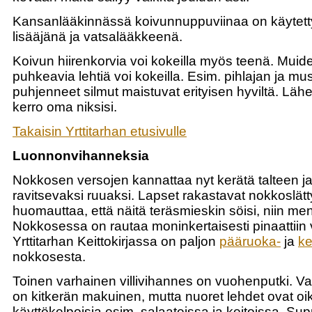
Kansanlääkinnässä koivunnuppuviinaa on käytett
lisääjänä ja vatsalääkkeenä.
Koivun hiirenkorvia voi kokeilla myös teenä. Muid
puhkeavia lehtiä voi kokeilla. Esim. pihlajan ja m
puhjenneet silmut maistuvat erityisen hyviltä. Läh
kerro oma niksisi.
Takaisin Yrttitarhan etusivulle
Luonnonvihanneksia
Nokkosen versojen kannattaa nyt kerätä talteen j
ravitsevaksi ruuaksi. Lapset rakastavat nokkoslätt
huomauttaa, että näitä teräsmieskin söisi, niin men
Nokkosessa on rautaa moninkertaisesti pinaattiin 
Yrttitarhan Keittokirjassa on paljon
pääruoka-
ja
ke
nokkosesta.
Toinen varhainen villivihannes on vuohenputki.
on kitkerän makuinen, mutta nuoret lehdet ovat oi
käyttökelpoisia esim. salaateissa ja keitoissa. Sup