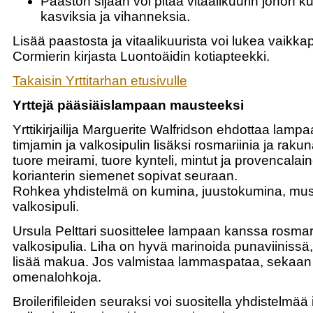
Paaston sijaan voi pitää vitaalikuurin johon ku
kasviksia ja vihanneksia.
Lisää paastosta ja vitaalikuurista voi lukea vaikka
Cormierin kirjasta Luontoäidin kotiapteekki.
Takaisin Yrttitarhan etusivulle
Yrttejä pääsiäislampaan mausteeksi
Yrttikirjailija Marguerite Walfridson ehdottaa lam
timjamin ja valkosipulin lisäksi rosmariinia ja rak
tuore meirami, tuore kynteli, mintut ja provencala
korianterin siemenet sopivat seuraan.
Rohkea yhdistelmä on kumina, juustokumina, must
valkosipuli.
Ursula Pelttari suosittelee lampaan kanssa rosmari
valkosipulia. Liha on hyvä marinoida punaviinissä
lisää makua. Jos valmistaa lammaspataa, sekaan v
omenalohkoja.
Broilerifileiden seuraksi voi suositella yhdistelmää 