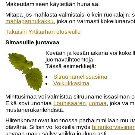
Makeuttamiseen käytetään hunajaa.
Mitäpä jos mahlasta valmistaisi oikein ruokalajin, 
mahlapannukakku
, joka on varmasti kokeilunarvo
Takaisin Yrttitarhan etusivulle
Simasuille juotavaa
Kevään ja kesän aikana voi kokeill
juomavaihtoehtoja.
Tässä esimerkkejä:
Sitruunamelissasima
Voikukkasima
Minttusimaa voi valmistaa sitruunamelissasiman oh
Eikä sovi unohtaa
Louhisaaren juomaa
, joka valm
mustaherukanlehdistä.
Hiirenkorvat ovat luonnossa parhaimmillaan muu
päivänä. Silloin voi kokeilla myös
hiirenkorvaviina
kevään maku säilyy vaikka jouluun asti.