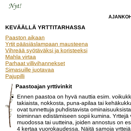
AJANKOH
KEVÄÄLLÄ YRTTITARHASSA
Paaston aikaan
Yrtit pääsiäslampaan mausteena
Vihreää syötäväksi ja koristeeksi
Mahla virtaa
Parhaat villivihannekset
Simasuille juotavaa
Pajupilli
Paastoajan yrttivinkit
Ennen paastoa on hyvä nauttia esim. voikuk
takiaista, nokkosta, puna-apilaa tai kehäkukka
ovat tunnettuja puhdistavista ominaisuuksist
toiminnan edistämiseen sopii kumina. Yrttejä 
muodossa tai uutteina, joiden annostus on es
4 kertaa vuorokaudessa. Näitä samoja yrttejä 