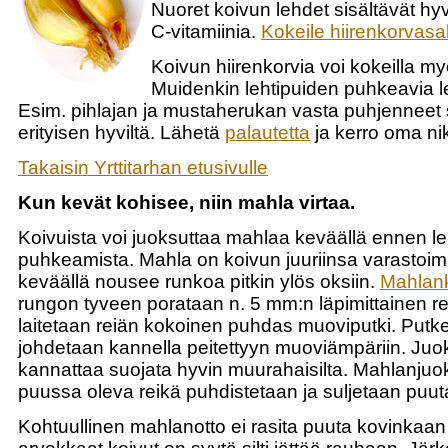
Nuoret koivun lehdet sisältävät hy
C-vitamiinia.
Kokeile hiirenkorvasal
Koivun hiirenkorvia voi kokeilla m
Muidenkin lehtipuiden puhkeavia leh
Esim. pihlajan ja mustaherukan vasta puhjenneet 
erityisen hyviltä. Lähetä
palautetta
ja kerro oma nik
Takaisin Yrttitarhan etusivulle
Kun kevät kohisee, niin mahla virtaa.
Koivuista voi juoksuttaa mahlaa keväällä ennen le
puhkeamista. Mahla on koivun juuriinsa varastoim
keväällä nousee runkoa pitkin ylös oksiin.
Mahlan
rungon tyveen porataan n. 5 mm:n läpimittainen re
laitetaan reiän kokoinen puhdas muoviputki. Putk
johdetaan kannella peitettyyn muoviämpäriin. Juo
kannattaa suojata hyvin muurahaisilta. Mahlanjuo
puussa oleva reikä puhdistetaan ja suljetaan puuta
Kohtuullinen mahlanotto ei rasita puuta kovinkaan