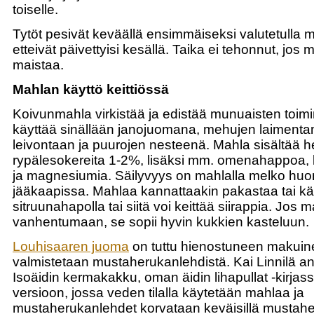
toiselle.
Tytöt pesivät keväällä ensimmäiseksi valutetulla m
etteivät päivettyisi kesällä. Taika ei tehonnut, jos m
maistaa.
Mahlan käyttö keittiössä
Koivunmahla virkistää ja edistää munuaisten toimin
käyttää sinällään janojuomana, mehujen laimenta
leivontaan ja puurojen nesteenä. Mahla sisältää h
rypälesokereita 1-2%, lisäksi mm. omenahappoa, k
ja magnesiumia. Säilyvyys on mahlalla melko huon
jääkaapissa. Mahlaa kannattaakin pakastaa tai käs
sitruunahapolla tai siitä voi keittää siirappia. Jos
vanhentumaan, se sopii hyvin kukkien kasteluun.
Louhisaaren juoma
on tuttu hienostuneen makuin
valmistetaan mustaherukanlehdistä. Kai Linnilä a
Isoäidin kermakakku, oman äidin lihapullat -kirja
versioon, jossa veden tilalla käytetään mahlaa ja
mustaherukanlehdet korvataan keväisillä mustahe