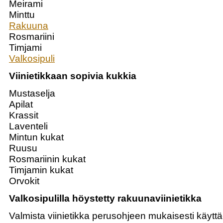
Meirami
Minttu
Rakuuna
Rosmariini
Timjami
Valkosipuli
Viinietikkaan sopivia kukkia
Mustaselja
Apilat
Krassit
Laventeli
Mintun kukat
Ruusu
Rosmariinin kukat
Timjamin kukat
Orvokit
Valkosipulilla höystetty rakuunaviinietikka
Valmista viinietikka perusohjeen mukaisesti käytt