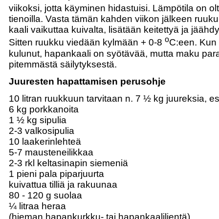
viikoksi, jotta käyminen hidastuisi. Lämpötila on ol
tienoilla. Vasta tämän kahden viikon jälkeen ruuku
kaali vaikuttaa kuivalta, lisätään keitettyä ja jäähd
o
Sitten ruukku viedään kylmään + 0-8
C:een. Kun 
kulunut, hapankaali on syötävää, mutta maku par
pitemmästä säilytyksestä.
Juuresten hapattamisen perusohje
10 litran ruukkuun tarvitaan n. 7 ½ kg juureksia, e
6 kg porkkanoita
1 ½ kg sipulia
2-3 valkosipulia
10 laakerinlehteä
5-7 mausteneilikkaa
2-3 rkl keltasinapin siemeniä
1 pieni pala piparjuurta
kuivattua tilliä ja rakuunaa
80 - 120 g suolaa
¼ litraa heraa
(hieman hapankurkku- tai hapankaalilientä)