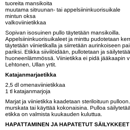
tuoreita mansikoita
muutama sitruunan- tai appelsiininkuorisuikale
mintun oksa
valkoviinietikkaa
Sopivan isosuinen pullo täytetään mansikoilla.
Appelsiininkuorisuikaleet ja minttu pudotetaan kerr
täytetään viinietikalla ja siirretään aurinkoiseen pa
pariksi. Etikka siivilöidään, pullotetaan ja säilyte
huoneenlämmössä. Viinietikka ei pidä jääkaapin vi
Lehtonen, Ullan yrtit.
Katajanmarjaetikka
2,5 dl omenaviinietikkaa
1 tl katajanmarjoja
Marjat ja viinietikka kaadetaan steriloituun pulloon.
murskata tai käyttää kokonaisina. Pulloa säilytetä
etikka on valmista kuukauden kuluttua.
HAPATTAMINEN JA HAPATETUT SÄILYKKEET