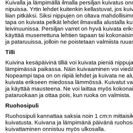
Kuivalla ja lämpimällä ilmalla persiljan kuivatus on
nipuissa. Yrtin lehdet kuitenkin kellastuvat, jos k
liian pitkäksi. Siksi nippujen on oltava mahdollisi
tapa on kuivata pelkät lehdet ilmavalla alustalla ku
leivinuunissa. Persiljan varret on hyvä kuivata erik
käyttää muserrettuna lehtien tapaan tai kokonaisin
ja pataruuissa, jolloin ne poistetaan valmiista ruua
Tilli
Kuivina kesäpäivinä tilliä voi kuivata pieniä nippuja 
lämpimässä paikassa. Näin kuivaaminen voi viedä
Nopeampi tapa on on riipiä lehdet ja kuivata ne alus
kuivata erikseen miedossa lämmössä. Kuivatut var
ja käyttää mausteena. Ne voi laittaa myös kokonais
pataruokaan ja ottaa pois, kun ruoka on valmista.
Ruohosipuli
Ruohosipuli kannattaa saksia noin 1 cm:n mittaisi
kuivatusta. Kuivana ja lämpimänä päivänä ruohosi
kuivattaminen onnistuu myös ulkosalla.