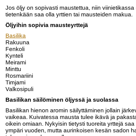
Jos öljy on sopivasti maustettua, niin viinietikassa e
tietenkään saa olla yrttien tai mausteiden makua.
Öljyihin sopivia mausteyrttejä
Basilika
Rakuuna
Fenkoli
Kynteli
Meirami
Minttu
Rosmariini
Timjami
Valkosipuli
Basilikan säilöminen öljyssä ja suolassa
Basilikan hienon aromin säilyttäminen jollain järkev
vaikeaa. Kuivatessa mausta tulee ikävä ja pakast
oikein omiaan. Nykyisin tietysti tuoreita yrttejä sa
ympäri vuoden, mutta aurinkoisen kesän sadon hal