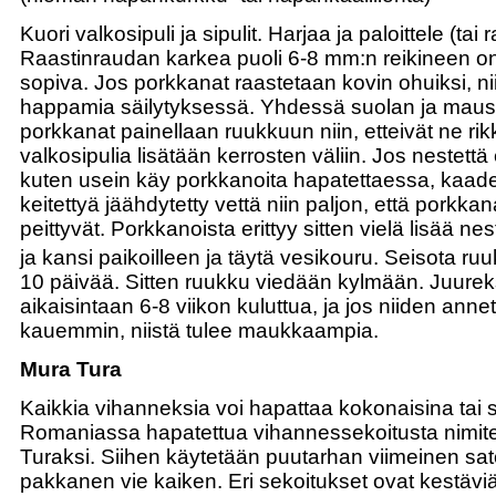
Kuori valkosipuli ja sipulit. Harjaa ja paloittele (tai
Raastinraudan karkea puoli 6-8 mm:n reikineen on 
sopiva. Jos porkkanat raastetaan kovin ohuiksi, nii
happamia säilytyksessä. Yhdessä suolan ja maus
porkkanat painellaan ruukkuun niin, etteivät ne rik
valkosipulia lisätään kerrosten väliin. Jos nestettä 
kuten usein käy porkkanoita hapatettaessa, kaad
keitettyä jäähdytetty vettä niin paljon, että porkkanat
peittyvät. Porkkanoista erittyy sitten vielä lisää ne
ja kansi paikoilleen ja täytä vesikouru. Seisota r
10 päivää. Sitten ruukku viedään kylmään. Juureks
aikaisintaan 6-8 viikon kuluttua, ja jos niiden anne
kauemmin, niistä tulee maukkaampia.
Mura Tura
Kaikkia vihanneksia voi hapattaa kokonaisina tai s
Romaniassa hapatettua vihannessekoitusta nimit
Turaksi. Siihen käytetään puutarhan viimeinen sa
pakkanen vie kaiken. Eri sekoitukset ovat kestävi