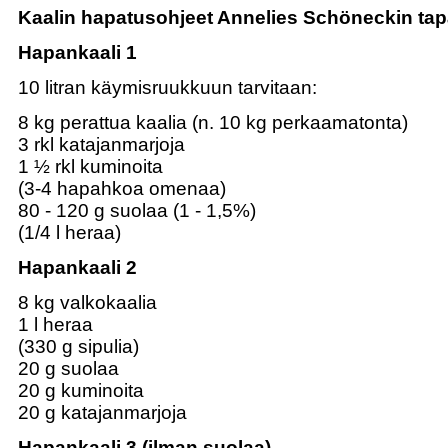
Kaalin hapatusohjeet Annelies Schöneckin ta
Hapankaali 1
10 litran käymisruukkuun tarvitaan:
8 kg perattua kaalia (n. 10 kg perkaamatonta)
3 rkl katajanmarjoja
1 ½ rkl kuminoita
(3-4 hapahkoa omenaa)
80 - 120 g suolaa (1 - 1,5%)
(1/4 l heraa)
Hapankaali 2
8 kg valkokaalia
1 l heraa
(330 g sipulia)
20 g suolaa
20 g kuminoita
20 g katajanmarjoja
Hapankaali 3 (ilman suolaa)