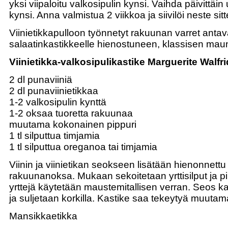
yksi viipaloitu valkosipulin kynsi. Vaihda päivittäin
kynsi. Anna valmistua 2 viikkoa ja siivilöi neste sit
Viinietikkapulloon työnnetyt rakuunan varret antav
salaatinkastikkeelle hienostuneen, klassisen mau
Viinietikka-valkosipulikastike Marguerite Walfr
2 dl punaviiniä
2 dl punaviinietikkaa
1-2 valkosipulin kynttä
1-2 oksaa tuoretta rakuunaa
muutama kokonainen pippuri
1 tl silputtua timjamia
1 tl silputtua oreganoa tai timjamia
Viinin ja viinietikan seokseen lisätään hienonnettu 
rakuunanoksa. Mukaan sekoitetaan yrttisilput ja pip
yrttejä käytetään maustemitallisen verran. Seos 
ja suljetaan korkilla. Kastike saa tekeytyä muutam
Mansikkaetikka