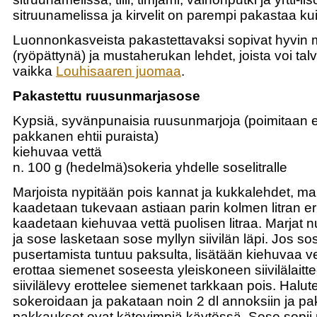
sitruunamelissa ja kirvelit on parempi pakastaa kui
Luonnonkasveista pakastettavaksi sopivat hyvin
(ryöpättynä) ja mustaherukan lehdet, joista voi tal
vaikka
Louhisaaren juomaa
.
Pakastettu ruusunmarjasose
Kypsiä, syvänpunaisia ruusunmarjoja (poimitaan 
pakkanen ehtii puraista)
kiehuvaa vettä
n. 100 g (hedelmä)sokeria yhdelle soselitralle
Marjoista nypitään pois kannat ja kukkalehdet, ma
kaadetaan tukevaan astiaan parin kolmen litran eri
kaadetaan kiehuvaa vettä puolisen litraa. Marjat n
ja sose lasketaan sose myllyn siivilän läpi. Jos s
pusertamista tuntuu paksulta, lisätään kiehuvaa v
erottaa siemenet soseesta yleiskoneen siivilälaitte
siivilälevy erottelee siemenet tarkkaan pois. Halu
sokeroidaan ja pakataan noin 2 dl annoksiin ja pa
pakkaukset ovat kätevimpiä käytössä. Sose sopii