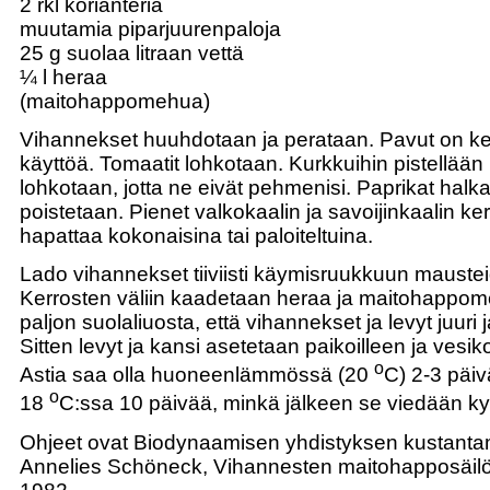
2 rkl korianteria
muutamia piparjuurenpaloja
25 g suolaa litraan vettä
¼ l heraa
(maitohappomehua)
Vihannekset huuhdotaan ja perataan. Pavut on ke
käyttöä. Tomaatit lohkotaan. Kurkkuihin pistellään r
lohkotaan, jotta ne eivät pehmenisi. Paprikat halk
poistetaan. Pienet valkokaalin ja savoijinkaalin ke
hapattaa kokonaisina tai paloiteltuina.
Lado vihannekset tiiviisti käymisruukkuun mauste
Kerrosten väliin kaadetaan heraa ja maitohappome
paljon suolaliuosta, että vihannekset ja levyt juuri ja
Sitten levyt ja kansi asetetaan paikoilleen ja vesik
o
Astia saa olla huoneenlämmössä (20
C) 2-3 päiv
o
18
C:ssa 10 päivää, minkä jälkeen se viedään k
Ohjeet ovat Biodynaamisen yhdistyksen kustantam
Annelies Schöneck, Vihannesten maitohapposäilön