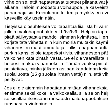
virhe on se, että hapatettavat tuotteet pilaantuvat
aikana. Tällöin muodostuu voihappoa, ja kasveista 
pahanhajuisia. Keinolannotteiden ja myrkkyjen avulla
kasveille käy usein näin.
Tietyissä olosuhteissa voi tapahtua liiallista hiiv
jolloin maitohappobakteerit häviävät. Helpoin tapa
pitää säilytysastia mahdollisimman kylmässä. Hera
korjata tätä virhettä niin kuin monia muitakin käymi
vihannesten mauttomuutta ja liiallista happamuutta
purkin kansi ei ole tarpeeksi tiivis, vihannesten p
valkoinen kate pintahiivasta. Se ei ole vaarallista,
helposti makua vihanneksiin. Tämän vuoksi pintah
poistettava, minkä jälkeen astiaan kaadetaan keit
suolaliuosta (15 g suolaa litraan vettä) niin, että 
peittyvät.
Jos ei ole aiemmin hapattanut mitään vihanneksia
ensimmäiseksi kokeilla valkokaalia, sillä se on he
se sisältää itsessään runsaasti maitohappobaktee
runsaasti ravintoaineita.