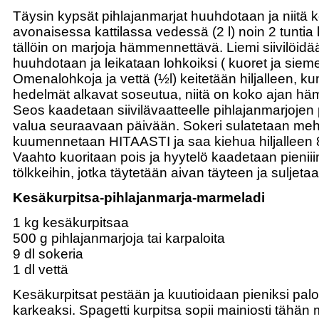
Täysin kypsät pihlajanmarjat huuhdotaan ja niitä k
avonaisessa kattilassa vedessä (2 l) noin 2 tuntia hi
tällöin on marjoja hämmennettävä. Liemi siivilöid
huuhdotaan ja leikataan lohkoiksi ( kuoret ja siem
Omenalohkoja ja vettä (½l) keitetään hiljalleen, 
hedelmät alkavat soseutua, niitä on koko ajan h
Seos kaadetaan siivilävaatteelle pihlajanmarjojen 
valua seuraavaan päivään. Sokeri sulatetaan mehu
kuumennetaan HITAASTI ja saa kiehua hiljalleen 8
Vaahto kuoritaan pois ja hyytelö kaadetaan pienii
tölkkeihin, jotka täytetään aivan täyteen ja suljetaa
Kesäkurpitsa-pihlajanmarja-marmeladi
1 kg kesäkurpitsaa
500 g pihlajanmarjoja tai karpaloita
9 dl sokeria
1 dl vettä
Kesäkurpitsat pestään ja kuutioidaan pieniksi paloi
karkeaksi. Spagetti kurpitsa sopii mainiosti tähän