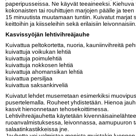
paperipusseissa. Ne käyvät teeaineeksi. Kiehuva
kokonaisten tai rouhittujen marjojen päälle ja tee
15 minuutista muutamaan tuntiin. Kuivatut marjat
keittoihin ja kiisseleihin sekä erilaisiin leivonnaisiin
Kasvissyöjän lehtivihreäjauhe
Kuivattua peltokortetta, nuoria, kauniinvihreitä p
kuivattuja voikukan lehtiä
kuivattuja poimulehtiä
kuivattuja nokkosen lehtiä
kuivattuja ahomansikan lehtiä
kuivattua persiljaa
kuivattua saksankirveliä
Kuivatut lehdet muserretaan esimerkiksi muovipuss
pusertelemalla. Rouheet yhdistetään. Hienoa jauh
kasvit hienonnetaan tehosekoittimessa.
Lehtivihreäjauhetta käytetään kivennäisainelähte
ruoanvalmistuksessa, leivonnassa, aamupuuron tai 
salaatinkastikkeissa jne.
Jauhetta voi valmistaa monista muistakin luonnon