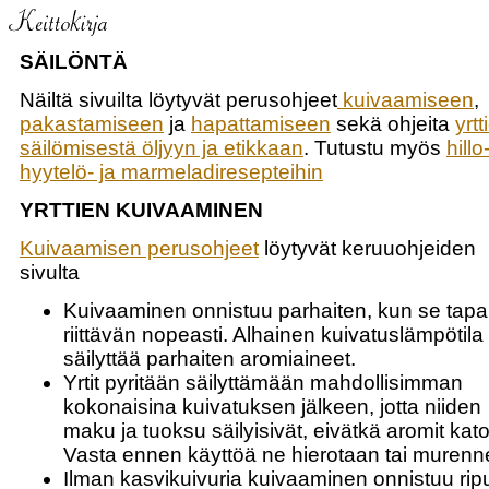
SÄILÖNTÄ
Näiltä sivuilta löytyvät perusohjeet
kuivaamiseen
,
pakastamiseen
ja
hapattamiseen
sekä ohjeita
yrtt
säilömisestä öljyyn ja etikkaan
. Tutustu myös
hillo-
hyytelö- ja marmeladiresepteihin
YRTTIEN KUIVAAMINEN
Kuivaamisen perusohjeet
löytyvät keruuohjeiden
sivulta
Kuivaaminen onnistuu parhaiten, kun se tap
riittävän nopeasti. Alhainen kuivatuslämpötila
säilyttää parhaiten aromiaineet.
Yrtit pyritään säilyttämään mahdollisimman
kokonaisina kuivatuksen jälkeen, jotta niiden
maku ja tuoksu säilyisivät, eivätkä aromit katoa
Vasta ennen käyttöä ne hierotaan tai murenne
Ilman kasvikuivuria kuivaaminen onnistuu ripu