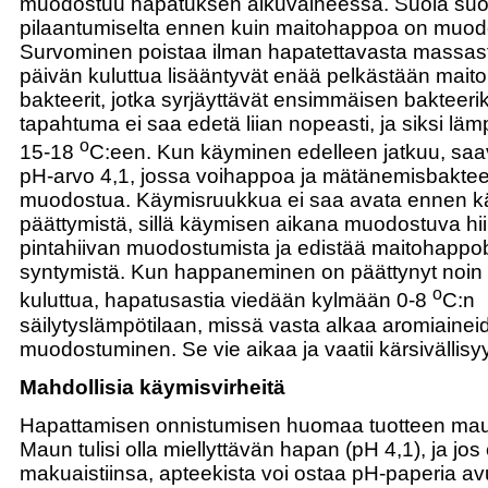
muodostuu hapatuksen alkuvaiheessa. Suola suoj
pilaantumiselta ennen kuin maitohappoa on muodost
Survominen poistaa ilman hapatettavasta massas
päivän kuluttua lisääntyvät enää pelkästään mait
bakteerit, jotka syrjäyttävät ensimmäisen baktee
tapahtuma ei saa edetä liian nopeasti, ja siksi läm
o
15-18
C:een. Kun käyminen edelleen jatkuu, saav
pH-arvo 4,1, jossa voihappoa ja mätänemisbakteer
muodostua. Käymisruukkua ei saa avata ennen 
päättymistä, sillä käymisen aikana muodostuva hi
pintahiivan muodostumista ja edistää maitohappo
syntymistä. Kun happaneminen on päättynyt noin
o
kuluttua, hapatusastia viedään kylmään 0-8
C:n
säilytyslämpötilaan, missä vasta alkaa aromiainei
muodostuminen. Se vie aikaa ja vaatii kärsivällisyy
Mahdollisia käymisvirheitä
Hapattamisen onnistumisen huomaa tuotteen maus
Maun tulisi olla miellyttävän hapan (pH 4,1), ja jos 
makuaistiinsa, apteekista voi ostaa pH-paperia avu