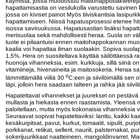
käymistä, jossa muodostuu maitohappobakteereja
hapattamisastia on vesilukolla varustettu savinen
jossa on kiviset painot Myös tiiviskantisia lasipurk
hapattamiseen. Niissä hapatusprosessi etenee hi
isossa saviruukussa. Hapatusastian lisäksi hapat
merisuolaa sekä mahdollisesti heraa. Suola on väl
tuote ei pilaantuisi ennen maitohappokannan muo
kaalia voi hapattaa ilman suolaakin. Sopiva suolap
1,5%. Hera on suositeltava käyttää säilöttäessä ra
huonoja vihanneksia, esim. kurkkuja, sillä siinä on
vitamiineja, hivenaineita ja maitosokeria. Heraa s
o
lämmittämällä viiliä 30
C:een ja siivilöimällä sen
läpi, jolloin hera saadaan talteen ja rahka jää siivil
Hapatettavat vihannekset ja juurekset on pestävä h
mullasta ja hiekasta ennen raastamista. Yleensä n
paloitellaan, mutta myös kokonaisia vihanneksia vo
Seuraavat sopivat hapatettaviksi: lanttu, kaikki kaa
kesäkurpitsat, pavut, kurkut, tomaatit, sipulit, purjot
porkkanat, retikat, sellerit, nauriit, palsternakat, pu
sokerijuurikkaat naatteineen, mangoldinvarret. M