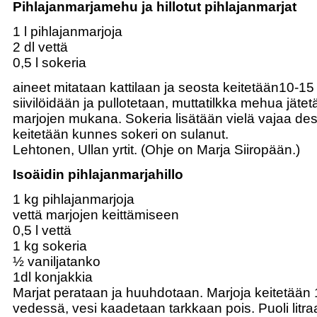
Pihlajanmarjamehu ja hillotut pihlajanmarjat
1 l pihlajanmarjoja
2 dl vettä
0,5 l sokeria
aineet mitataan kattilaan ja seosta keitetään10-1
siivilöidään ja pullotetaan, muttatilkka mehua jät
marjojen mukana. Sokeria lisätään vielä vajaa desil
keitetään kunnes sokeri on sulanut.
Lehtonen, Ullan yrtit. (Ohje on Marja Siiropään.)
Isoäidin pihlajanmarjahillo
1 kg pihlajanmarjoja
vettä marjojen keittämiseen
0,5 l vettä
1 kg sokeria
½ vaniljatanko
1dl konjakkia
Marjat perataan ja huuhdotaan. Marjoja keitetään 
vedessä, vesi kaadetaan tarkkaan pois. Puoli litraa