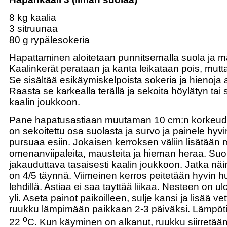
8 kg kaalia
3 sitruunaa
80 g rypälesokeria
Hapattaminen aloitetaan punnitsemalla suola ja m
Kaalinkerät perataan ja kanta leikataan pois, mutta 
Se sisältää esikäymiskelpoista sokeria ja hienoja 
Raasta se karkealla terällä ja sekoita höylätyn tai s
kaalin joukkoon.
Pane hapatusastiaan muutaman 10 cm:n korkeudel
on sekoitettu osa suolasta ja survo ja painele hyv
pursuaa esiin. Jokaisen kerroksen väliin lisätään
omenanviipaleita, mausteita ja hieman heraa. Suo
jakauduttava tasaisesti kaalin joukkoon. Jatka nä
on 4/5 täynnä. Viimeinen kerros peitetään hyvin hu
lehdillä. Astiaa ei saa tayttää liikaa. Nesteen on u
yli. Aseta painot paikoilleen, sulje kansi ja lisää v
ruukku lämpimään paikkaan 2-3 päiväksi. Lämpöti
o
22
C. Kun käyminen on alkanut, ruukku siirretään