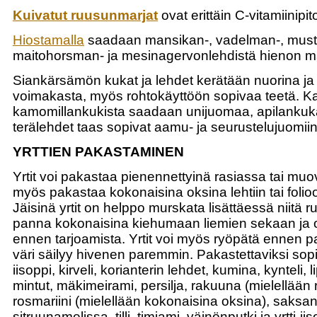
Kuivatut ruusunmarjat
ovat erittäin C-vitamiinipit
Hiostamalla
saadaan mansikan-, vadelman-, must
maitohorsman- ja mesinagervonlehdistä hienon ma
Siankärsämön kukat ja lehdet kerätään nuorina ja
voimakasta, myös rohtokäyttöön sopivaa teetä. K
kamomillankukista saadaan unijuomaa, apilankuka
terälehdet taas sopivat aamu- ja seurustelujuomiin
YRTTIEN PAKASTAMINEN
Yrtit voi pakastaa pienennettyinä rasiassa tai muo
myös pakastaa kokonaisina oksina lehtiin tai folioo
Jäisinä yrtit on helppo murskata lisättäessä niitä ru
panna kokonaisina kiehumaan liemien sekaan ja ot
ennen tarjoamista. Yrtit voi myös ryöpätä ennen pa
väri säilyy hivenen paremmin. Pakastettaviksi sopi
iisoppi, kirveli, korianterin lehdet, kumina, kynteli, 
mintut, mäkimeirami, persilja, rakuuna (mielellään 
rosmariini (mielellään kokonaisina oksina), saksanki
sitruunamelissa, tilli, timjami, väinönputki ja yrtti-iis