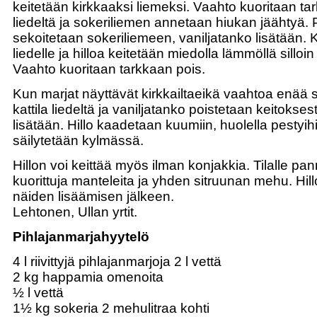
keitetään kirkkaaksi liemeksi. Vaahto kuoritaan tark
liedeltä ja sokeriliemen annetaan hiukan jäähtyä. 
sekoitetaan sokeriliemeen, vaniljatanko lisätään. Ka
liedelle ja hilloa keitetään miedolla lämmöllä silloin
Vaahto kuoritaan tarkkaan pois.
Kun marjat näyttävät kirkkailtaeikä vaahtoa enää 
kattila liedeltä ja vaniljatanko poistetaan keitokses
lisätään. Hillo kaadetaan kuumiin, huolella pestyihi
säilytetään kylmässä.
Hillon voi keittää myös ilman konjakkia. Tilalle p
kuorittuja manteleita ja yhden sitruunan mehu. Hil
näiden lisäämisen jälkeen.
Lehtonen, Ullan yrtit.
Pihlajanmarjahyytelö
4 l riivittyjä pihlajanmarjoja 2 l vettä
2 kg happamia omenoita
½ l vettä
1½ kg sokeria 2 mehulitraa kohti