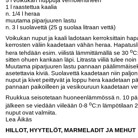
5 l voikukan nuppuja verholehtineen
1 l raastettua kaalia
n. 1/4 l heraa
muutama piparjuuren lastu
n. 3 l suolavettä (25 g suolaa litraan vettä)
Voikukan nuput ja kaali ladotaan kerroksittain hap
kerrosten väliin kaadetaan vähän heraa. Hapatusl
o
hera tehdään esim. viilistä lämmittämällä se 30
C:
sitten ohuen kankaan läpi. Litrasta viiliä tulee noin
Muutama piparjuuren lastu pannaan päälimmäisek
asetettavia kiviä. Suolavettä kaadetaan niin paljon
nuput ja kivet peittyvät ja loppu hera kaadetaan pä
pannaan paikoilleen ja vesikouruun kaadetaan vet
Ruukkua seisotetaan huoneenlämmössä n. 10 pä
o
jälkeen se viedään viileään 0-8
C:n lämpötilaan 2-
nuput ovat valmiita.
Lea Äikäs
HILLOT, HYYTELÖT, MARMELADIT JA MEHUT