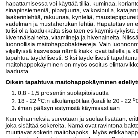
hapattamisessa voi käyttää tilliä, kuminaa, koriante
sinapinsiemeniä, piparjuurta, valkosipulia, katajan
laakerinlehtiä, rakuunaa, kynteliä, maustepippureit
vadelman ja mustaherukan lehtiä. Hapatettavien e
tulisi olla laadukkaita sisältäen esikäymiskykyistä 
kivennäisaineita, vitamiineja ja hivenaineita. Niissä
luonnollisia maitohappobakteereja. Vain luonnonm
viljellyissä kasveissa nämä kaikki ovat tallella ja 
tapahtua täydellisesti. Siksi täydellisesti tapahtunu
maitohappokäyminen on myös osoitus elintarvikk
laadusta.
Oikein tapahtuva maitohappokäyminen edellyt
0,8 - 1,5 prosentin suolapitoisuutta
o
o
18 - 22
C:n alkulämpötilaa (kaalille 20 - 22
ilman pääsyn estymistä käymisastiaan
Kun vihanneksia survotaan ja suolaa lisätään, erit
joka sisältää sokereita. Nämä ovat ravintona baktee
muuttavat sokerin maitohapoksi. Myös etikkahapp