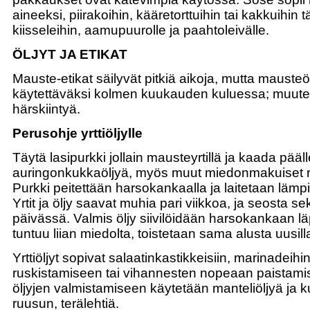
aineeksi, piirakoihin, kääretorttuihin tai kakkuihin t
kiisseleihin, aamupuurolle ja paahtoleivälle.
ÖLJYT JA ETIKAT
Mauste-etikat säilyvät pitkiä aikoja, mutta mausteöl
käytettäväksi kolmen kuukauden kuluessa; muute
härskiintyä.
Perusohje yrttiöljylle
Täytä lasipurkki jollain mausteyrtillä ja kaada pääll
auringonkukkaöljyä, myös muut miedonmakuiset ru
Purkki peitettään harsokankaalla ja laitetaan lämpi
Yrtit ja öljy saavat muhia pari viikkoa, ja seosta s
päivässä. Valmis öljy siivilöidään harsokankaan l
tuntuu liian miedolta, toistetaan sama alusta uusilla 
Yrttiöljyt sopivat salaatinkastikkeisiin, marinadeihin
ruskistamiseen tai vihannesten nopeaan paistam
öljyjen valmistamiseen käytetään manteliöljyä ja k
ruusun, terälehtiä.