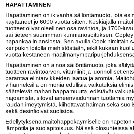
HAPATTAMINEN
Hapattaminen on ikivanha säilöntämuoto, jota esim.
käyttäneet jo 6000 vuotta sitten. Keskiajalla maito
tuotteet olivat oleellinen osa ravintoa, ja 1700-luv
sai tieteen suurimman kunnianosoituksen, Copley-
hapankaalin ansiosta. Sen avulla Cook nimittäin sa
keripukin loitolla miehistöstään, eikä kukaan kuollu
vuotta kestäneen maailmanympäripurjehduksensa
Hapattaminen on ainoa säilöntämuoto, joka säilyttä
tuotteen ravintoarvon, vitamiinit ja luonnolliset en
parantaa elintarvikkeiden laatua ja aromia. Maito
vihanneksilla on monia edullisia vaikutuksia elimi
säätelevät mahan happamuutta, edistävät valkuai
hajoamista, sitovat aineenvaidunnan tuottamia myr
raudan imeytymistä, kiihottavat haiman sekä suoli
sekä desinfioivat suolistoa.
Edellytyksenä maitohappokäymiselle on hapeton olo
lämpötila ja suolapitoisuus. Näissä olosuhteissa 