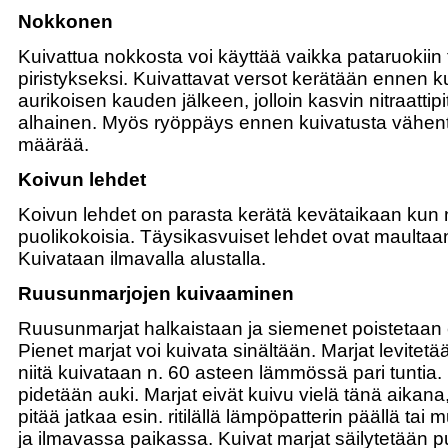
Nokkonen
Kuivattua nokkosta voi käyttää vaikka pataruokiin t
piristykseksi. Kuivattavat versot kerätään ennen k
aurikoisen kauden jälkeen, jolloin kasvin nitraattip
alhainen. Myös ryöppäys ennen kuivatusta vähentä
määrää.
Koivun lehdet
Koivun lehdet on parasta kerätä kevätaikaan kun 
puolikokoisia. Täysikasvuiset lehdet ovat maulta
Kuivataan ilmavalla alustalla.
Ruusunmarjojen kuivaaminen
Ruusunmarjat halkaistaan ja siemenet poistetaan e
Pienet marjat voi kuivata sinältään. Marjat levitet
niitä kuivataan n. 60 asteen lämmössä pari tuntia
pidetään auki. Marjat eivät kuivu vielä tänä aikana
pitää jatkaa esin. ritilällä lämpöpatterin päällä t
ja ilmavassa paikassa. Kuivat marjat säilytetään p