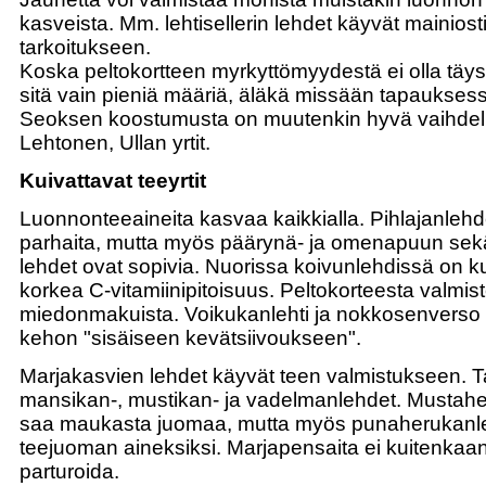
kasveista. Mm. lehtisellerin lehdet käyvät mainiost
tarkoitukseen.
Koska peltokortteen myrkyttömyydestä ei olla täys
sitä vain pieniä määriä, äläkä missään tapauksess
Seoksen koostumusta on muutenkin hyvä vaihdell
Lehtonen, Ullan yrtit.
Kuivattavat teeyrtit
Luonnonteeaineita kasvaa kaikkialla. Pihlajanleh
parhaita, mutta myös päärynä- ja omenapuun se
lehdet ovat sopivia. Nuorissa koivunlehdissä on k
korkea C-vitamiinipitoisuus. Peltokorteesta valmis
miedonmakuista. Voikukanlehti ja nokkosenverso 
kehon "sisäiseen kevätsiivoukseen".
Marjakasvien lehdet käyvät teen valmistukseen. Ta
mansikan-, mustikan- ja vadelmanlehdet. Mustah
saa maukasta juomaa, mutta myös punaherukanl
teejuoman aineksiksi. Marjapensaita ei kuitenkaa
parturoida.