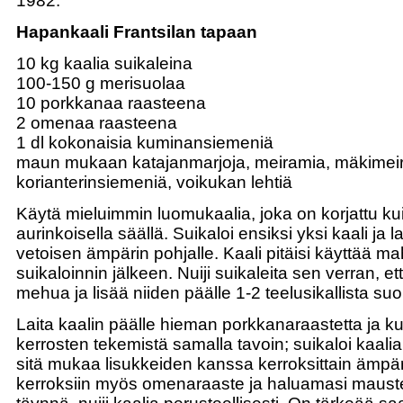
1982.
Hapankaali Frantsilan tapaan
10 kg kaalia suikaleina
100-150 g merisuolaa
10 porkkanaa raasteena
2 omenaa raasteena
1 dl kokonaisia kuminansiemeniä
maun mukaan katajanmarjoja, meiramia, mäkimei
korianterinsiemeniä, voikukan lehtiä
Käytä mieluimmin luomukaalia, joka on korjattu kui
aurinkoisella säällä. Suikaloi ensiksi yksi kaali ja la
vetoisen ämpärin pohjalle. Kaali pitäisi käyttää m
suikaloinnin jälkeen. Nuiji suikaleita sen verran, ett
mehua ja lisää niiden päälle 1-2 teelusikallista suo
Laita kaalin päälle hieman porkkanaraastetta ja ku
kerrosten tekemistä samalla tavoin; suikaloi kaalia 
sitä mukaa lisukkeiden kanssa kerroksittain ämpär
kerroksiin myös omenaraaste ja haluamasi maust