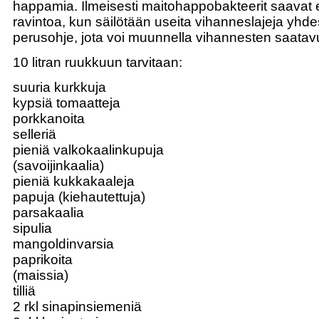
happamia. Ilmeisesti maitohappobakteerit saavat e
ravintoa, kun säilötään useita vihanneslajeja yhd
perusohje, jota voi muunnella vihannesten saat
10 litran ruukkuun tarvitaan:
suuria kurkkuja
kypsiä tomaatteja
porkkanoita
selleriä
pieniä valkokaalinkupuja
(savoijinkaalia)
pieniä kukkakaaleja
papuja (kiehautettuja)
parsakaalia
sipulia
mangoldinvarsia
paprikoita
(maissia)
tilliä
2 rkl sinapinsiemeniä