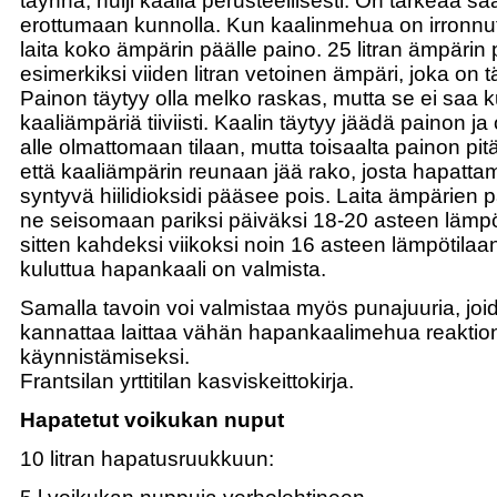
täynnä, nuiji kaalia perusteellisesti. On tärkeää 
erottumaan kunnolla. Kun kaalinmehua on irronnut 
laita koko ämpärin päälle paino. 25 litran ämpärin 
esimerkiksi viiden litran vetoinen ämpäri, joka on t
Painon täytyy olla melko raskas, mutta se ei saa k
kaaliämpäriä tiiviisti. Kaalin täytyy jäädä painon
alle olmattomaan tilaan, mutta toisaalta painon pitää
että kaaliämpärin reunaan jää rako, josta hapatta
syntyvä hiilidioksidi pääsee pois. Laita ämpärien p
ne seisomaan pariksi päiväksi 18-20 asteen lämpöti
sitten kahdeksi viikoksi noin 16 asteen lämpötilaa
kuluttua hapankaali on valmista.
Samalla tavoin voi valmistaa myös punajuuria, jo
kannattaa laittaa vähän hapankaalimehua reaktio
käynnistämiseksi.
Frantsilan yrttitilan kasviskeittokirja.
Hapatetut voikukan nuput
10 litran hapatusruukkuun: