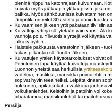
pieninä nippuina katonrajaan kuivumaan. Koti
kuivata myös jääkaapin yläkaapissa, joka on
paikka. Myös sähköuunissa kuivattaminen on
lämpötila on reilut 30 astetta ja uunin luukku r
Kuivaamisen jälkeen yrtit pakataan tiiviisiin as
Kuivattuja yrttejä säilytetään vain vuosi. Älä 
vanhoja pois. Ylivuotisia yrttejä voi käyttää v
jalkakylpyihin.
Haistele pakkausta varastoinnin jälkeen - tuo
raikas pitkänkin säilönnän jälkeen.
Kuivattujen yrttien käyttötarkoitukset voivat o
Perinteinen tapa käyttää kuivattuja mausteyrtt
Luonnon yrteistä saa herkullisia
yrttiteesekoi
vadelma, mustikka, mansikka poimulehti ja 
sopivat hyvin teeaineiksi. Leipätaikinaan sop
nokkonen, apilankukat ja vaikkapa jauhosavik
voikukanlehdet. Keittoihin ja patoihin voi koke
piharatamoa, mansikanlehtiä tai maitohorsma
Persilja