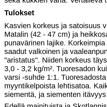
sekä kukkien väriä. Vertaileva 
Tulokset
Kasvien korkeus ja satoisuus vai
Matalin (42 - 47 cm) ja heikkos
punavärinen lajike. Korkeimpia 
saadut valkoinen ja vaaleanpuna
"aristatus". Niiden korkeus täy
3,0 - 3,2 kg/m². Tuoresadon kuiv
varsi -suhde 1:1. Tuoresadosta
myyntikelpoista lehtisatoa. Kaik
siementä, ja siementen itävyy
Edellä mainituista ja Skotlann