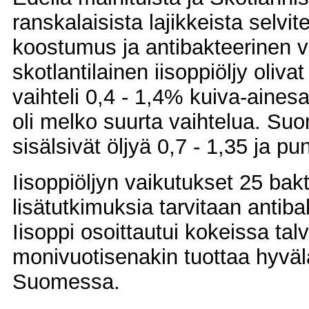
ranskalaisista lajikkeista selvi
koostumus ja antibakteerinen v
skotlantilainen iisoppiöljy oliv
vaihteli 0,4 - 1,4% kuiva-ainesa
oli melko suurta vaihtelua. Suo
sisälsivät öljyä 0,7 - 1,35 ja pu
Iisoppiöljyn vaikutukset 25 bakt
lisätutkimuksia tarvitaan antiba
Iisoppi osoittautui kokeissa tal
monivuotisenakin tuottaa hyväla
Suomessa.