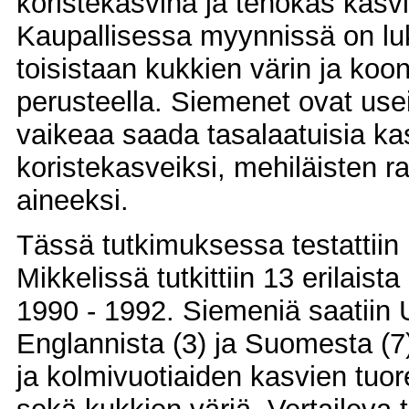
koristekasvina ja tehokas kasv
Kaupallisessa myynnissä on luku
toisistaan kukkien värin ja ko
perusteella. Siemenet ovat usei
vaikeaa saada tasalaatuisia kasv
koristekasveiksi, mehiläisten ra
aineeksi.
Tässä tutkimuksessa testattii
Mikkelissä tutkittiin 13 erilaist
1990 - 1992. Siemeniä saatiin 
Englannista (3) ja Suomesta (7). 
ja kolmivuotiaiden kasvien tuo