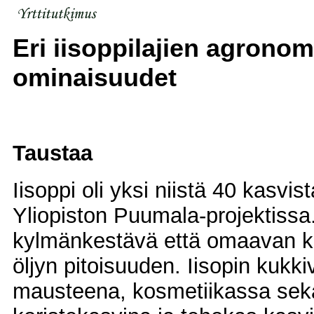
Eri iisoppilajien agronomi
ominaisuudet
Taustaa
Iisoppi oli yksi niistä 40 kasvist
Yliopiston Puumala-projektissa. 
kylmänkestävä että omaavan ko
öljyn pitoisuuden. Iisopin kukk
mausteena, kosmetiikassa sekä