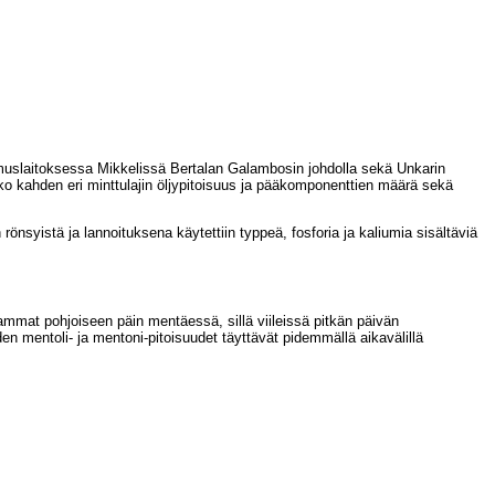
muslaitoksessa Mikkelissä Bertalan Galambosin johdolla sekä Unkarin
uko kahden eri minttulajin öljypitoisuus ja pääkomponenttien määrä sekä
n rönsyistä ja lannoituksena käytettiin typpeä, fosforia ja kaliumia sisältäviä
ammat pohjoiseen päin mentäessä, sillä viileissä pitkän päivän
en mentoli- ja mentoni-pitoisuudet täyttävät pidemmällä aikavälillä