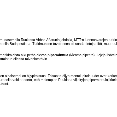
imusasemalla Ruukissa Abbas Aflatunin johdolla, MTT:n luonnonvarojen tutki
oksella Budapestissa. Tutkimuksen tavoitteena oli saada tietoja siitä, muuttu
amerikkalaista alkuperää olevaa
piparminttua
(Mentha piperita). Lajeja lisättii
parmintun ollessa talvenkestävin.
n alhaisempi on öljypitoisuus. Toisaalta öljyn mentoli-pitoisuudet ovat korke
eella voitiin todeta, että molempien Ruukissa viljeltyjen piparminttulajikkeid
ukset.