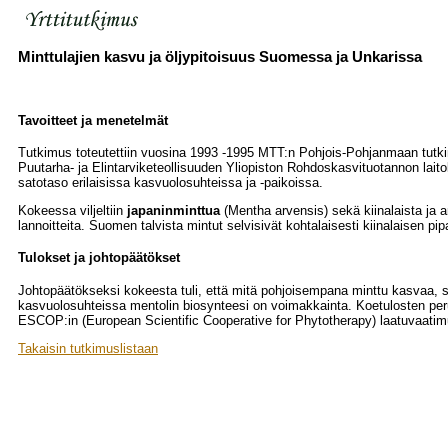
Minttulajien kasvu ja öljypitoisuus Suomessa ja Unkarissa
Tavoitteet ja menetelmät
Tutkimus toteutettiin vuosina 1993 -1995 MTT:n Pohjois-Pohjanmaan tutk
Puutarha- ja Elintarviketeollisuuden Yliopiston Rohdoskasvituotannon lait
satotaso erilaisissa kasvuolosuhteissa ja -paikoissa.
Kokeessa viljeltiin
japaninminttua
(Mentha arvensis) sekä kiinalaista ja 
lannoitteita. Suomen talvista mintut selvisivät kohtalaisesti kiinalaisen pi
Tulokset ja johtopäätökset
Johtopäätökseksi kokeesta tuli, että mitä pohjoisempana minttu kasvaa, se
kasvuolosuhteissa mentolin biosynteesi on voimakkainta. Koetulosten perust
ESCOP:in (European Scientific Cooperative for Phytotherapy) laatuvaatim
Takaisin tutkimuslistaan