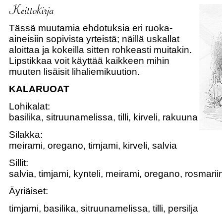
Tässä muutamia ehdotuksia eri ruoka-
aineisiin sopivista yrteistä; näillä uskallat
aloittaa ja kokeilla sitten rohkeasti muitakin.
Lipstikkaa voit käyttää kaikkeen mihin
muuten lisäisit lihaliemikuution.
KALARUOAT
Lohikalat:
basilika, sitruunamelissa, tilli, kirveli, rakuuna
Silakka:
meirami, oregano, timjami, kirveli, salvia
Sillit:
salvia, timjami, kynteli, meirami, oregano, rosmariin
Äyriäiset:
timjami, basilika, sitruunamelissa, tilli, persilja