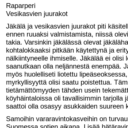
Raparperi
Vesikasvien juurakot
Jäkälä ja vesikasvien juurakot piti käsitell
ennen ruuaksi valmistamista, niissä ole
takia. Varsinkin jäkälässä olevat jäkäläh
kohtalokkaaksi pitkään käytettynä ja erity
nälkiintyneelle ihmiselle. Jäkälää ei olisi 
saanutkaan olla neljännestä enempää. Jä
myös huolelliseti liotettu lipeäseoksessa,
myrkyllisyyttä olisi saatu poistettua. Täm
tietämättömyyden tähden usein tekemät
köyhäintaloissa oli tavallisimmin tarjolla 
saattoi olla osasyy asukkaiden suureen k
Samoihin vararavintokasveihin on turvau
Suomessa sotien aikana. Lisää hätäravi