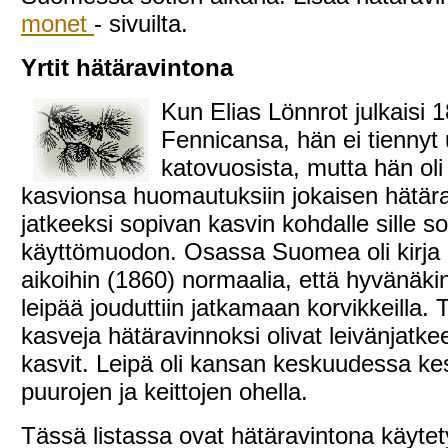
monet
- sivuilta.
Yrtit hätäravintona
Kun Elias Lönnrot julkaisi 
Fennicansa, hän ei tiennyt
katovuosista, mutta hän oli 
kasvionsa huomautuksiin jokaisen hätära
jatkeeksi sopivan kasvin kohdalle sille s
käyttömuodon. Osassa Suomea oli kirja
aikoihin (1860) normaalia, että hyvänäki
leipää jouduttiin jatkamaan korvikkeilla.
kasveja hätäravinnoksi olivat leivänjatke
kasvit. Leipä oli kansan keskuudessa ke
puurojen ja keittojen ohella.
Tässä listassa ovat hätäravintona käytety