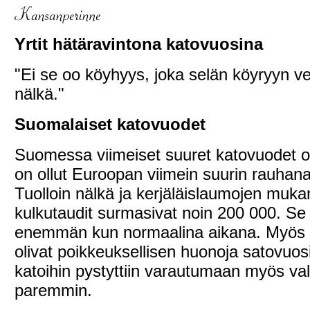
Yrtit hätäravintona katovuosina
"Ei se oo köyhyys, joka selän köyryyn ve
nälkä."
Suomalaiset katovuodet
Suomessa viimeiset suuret katovuodet o
on ollut Euroopan viimein suurin rauhanaj
Tuolloin nälkä ja kerjäläislaumojen muk
kulkutaudit surmasivat noin 200 000. Se 
enemmän kun normaalina aikana. Myös 
olivat poikkeuksellisen huonoja satovuosi
katoihin pystyttiin varautumaan myös valt
paremmin.