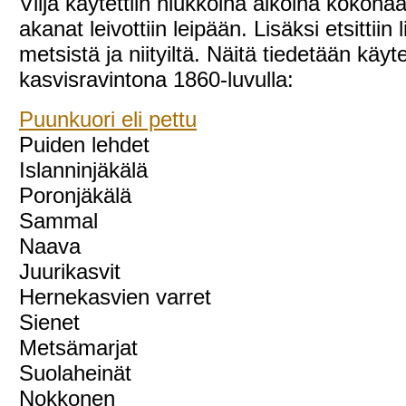
Vilja käytettiin niukkoina aikoina kokonaa
akanat leivottiin leipään. Lisäksi etsittiin 
metsistä ja niityiltä. Näitä tiedetään käyt
kasvisravintona 1860-luvulla:
Puunkuori eli pettu
Puiden lehdet
Islanninjäkälä
Poronjäkälä
Sammal
Naava
Juurikasvit
Hernekasvien varret
Sienet
Metsämarjat
Suolaheinät
Nokkonen