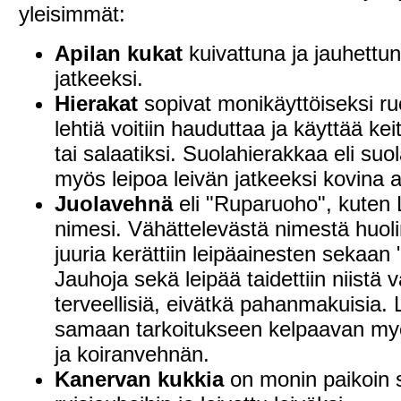
yleisimmät:
Apilan kukat
kuivattuna ja jauhettuna
jatkeeksi.
Hierakat
sopivat monikäyttöiseksi ru
lehtiä voitiin hauduttaa ja käyttää keit
tai salaatiksi. Suolahierakkaa eli suo
myös leipoa leivän jatkeeksi kovina a
Juolavehnä
eli "Ruparuoho", kuten 
nimesi. Vähättelevästä nimestä huol
juuria kerättiin leipäainesten sekaan "
Jauhoja sekä leipää taidettiin niistä v
terveellisiä, eivätkä pahanmakuisia. 
samaan tarkoitukseen kelpaavan my
ja koiranvehnän.
Kanervan kukkia
on monin paikoin s