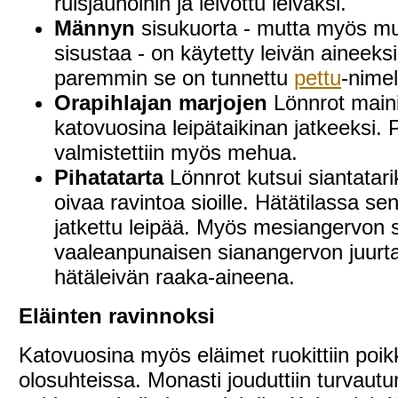
ruisjauhoihin ja leivottu leiväksi.
Männyn
sisukuorta - mutta myös m
sisustaa - on käytetty leivän aineeks
paremmin se on tunnettu
pettu
-nimel
Orapihlajan marjojen
Lönnrot main
katovuosina leipätaikinan jatkeeksi. P
valmistettiin myös mehua.
Pihatatarta
Lönnrot kutsui siantatari
oivaa ravintoa sioille. Hätätilassa se
jatkettu leipää. Myös mesiangervon 
vaaleanpunaisen sianangervon juurta
hätäleivän raaka-aineena.
Eläinten ravinnoksi
Katovuosina myös eläimet ruokittiin poik
olosuhteissa. Monasti jouduttiin turvau