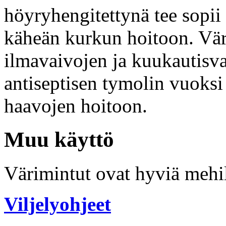
höyryhengitettynä tee sopi
käheän kurkun hoitoon. Vär
ilmavaivojen ja kuukautisv
antiseptisen tymolin vuoksi
haavojen hoitoon.
Muu käyttö
Värimintut ovat hyviä mehil
Viljelyohjeet