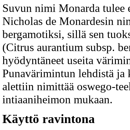
Suvun nimi Monarda tulee es
Nicholas de Monardesin nime
bergamotiksi, sillä sen tuo
(Citrus aurantium subsp. ber
hyödyntäneet useita värimint
Punavärimintun lehdistä ja k
alettiin nimittää oswego-t
intiaaniheimon mukaan.
Käyttö ravintona