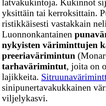
latvakukintoja. Kukinnot sij
yksittäin tai kerroksittain.
ristikkäisesti vastakkain ne
Luonnonkantainen
punavä
nykyisten väriminttujen ka
preeriavärimintun
(Monard
tarhavärimintut
, joita on 
lajikkeita.
Sitruunavärimint
sinipunertavakukkainen vär
viljelykasvi.