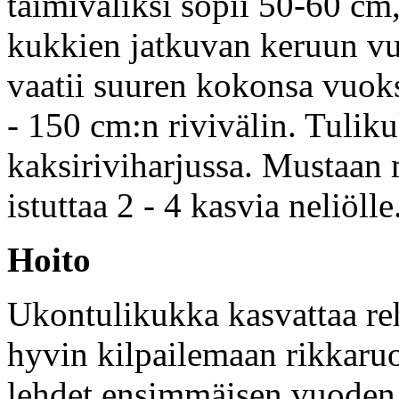
taimiväliksi sopii 50-60 cm, 
kukkien jatkuvan keruun vu
vaatii suuren kokonsa vuoks
- 150 cm:n rivivälin. Tulikuk
kaksiriviharjussa. Mustaan
istuttaa 2 - 4 kasvia neliölle
Hoito
Ukontulikukka kasvattaa re
hyvin kilpailemaan rikkaru
lehdet ensimmäisen vuoden 