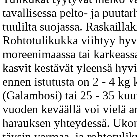
tavallisessa pelto- ja puut
tuulilta suojassa. Raskaillak
Rohtotulikukka viihtyy hyv
moreenimaassa tai karkeass
kasvit kestävät yleensä hyv
ennen istutusta on 2 - 4 kg
(Galambosi) tai 25 - 35 kuut
vuoden keväällä voi vielä a
harauksen yhteydessä. Ukon
täysin varmaa, ja rohtotulik