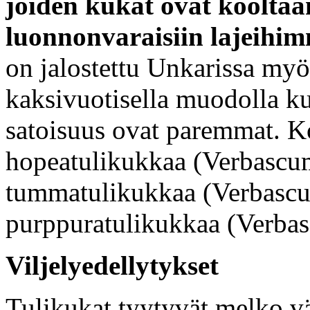
joiden kukat ovat kooltaa
luonnonvaraisiin lajeihi
on jalostettu Unkarissa my
kaksivuotisella muodolla ku
satoisuus ovat paremmat. Ko
hopeatulikukkaa (Verbascu
tummatulikukkaa (Verbascu
purppuratulikukkaa (Verba
Viljelyedellytykset
Tulikukat tyytyvät melko vä