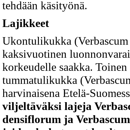
tehdään käsityönä.
Lajikkeet
Ukontulikukka (Verbascum 
kaksivuotinen luonnonvara
korkeudelle saakka. Toinen 
tummatulikukka (Verbascum
harvinaisena Etelä-Suomess
viljeltäväksi lajeja Verba
densiflorum ja Verbascum