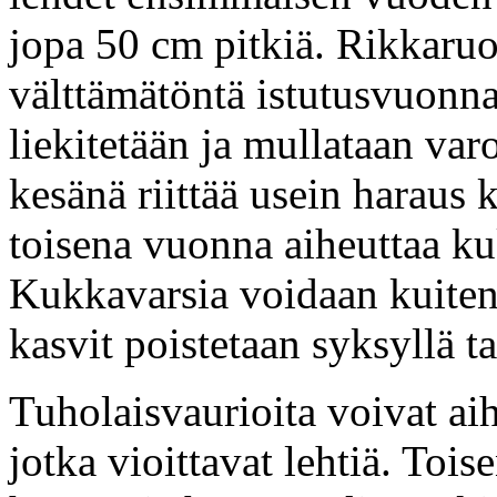
jopa 50 cm pitkiä. Rikkaru
välttämätöntä istutusvuonna;
liekitetään ja mullataan var
kesänä riittää usein haraus 
toisena vuonna aiheuttaa ku
Kukkavarsia voidaan kuiten
kasvit poistetaan syksyllä t
Tuholaisvaurioita voivat ai
jotka vioittavat lehtiä. Toi