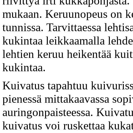
riivittyä irti kukkapohjasta.
mukaan. Keruunopeus on kes
tunnissa. Tarvittaessa lehti
kukintaa leikkaamalla lehdet
lehtien keruu heikentää kuit
kukintaa.
Kuivatus tapahtuu kuivuriss
pienessä mittakaavassa sopi
auringonpaisteessa. Kuivatu
kuivatus voi ruskettaa kuka