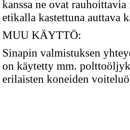
kanssa ne ovat rauhoittavia 
etikalla kastettuna auttava 
MUU KÄYTTÖ:
Sinapin valmistuksen yhteyd
on käytetty mm. polttoöljyk
erilaisten koneiden voiteluö