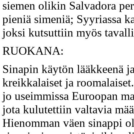
siemen olikin Salvadora pe
pieniä simeniä; Syyriassa k
joksi kutsuttiin myös tavalli
RUOKANA:
Sinapin käytön lääkkeenä ja
kreikkalaiset ja roomalaiset
jo useimmissa Euroopan mais
jota kulutettiin valtavia mää
Hienomman väen sinappi oli