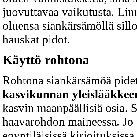
juovuttavaa vaikutusta. Li
oluensa siankärsämöllä sillo
hauskat pidot.
Käyttö rohtona
Rohtona siankärsämöä pidet
kasvikunnan yleislääkkee
kasvin maanpäällisiä osia. 
haavarohdon maineessa. Jo 
egyptiläisissä kirjoituksissa