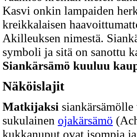
Kasvi onkin lampaiden herk
kreikkalaisen haavoittumat
Akilleuksen nimestä. Siank
symboli ja sitä on sanottu k
Siankärsämö kuuluu kaup
Näköislajit
Matkijaksi
siankärsämölle 
sukulainen
ojakärsämö
(Ach
kukkanuput ovat isompia j