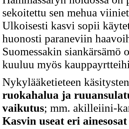
sekoitettu sen mehua viiniet
Ulkoisesti kasvi sopii käyte
huonosti paraneviin haavoihi
Suomessakin siankärsämö on
kuuluu myös kauppayrtteih
Nykylääketieteen käsitysten
ruokahalua ja ruuansulatu
vaikutus
; mm. akilleiini-ka
Kasvin useat eri ainesosat