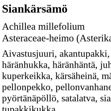
Siankärsämö
Achillea millefolium
Asteraceae-heimo (Asterika
Aivastusjuuri, akantupakki,
häränhukka, häränhäntä, ju
kuperkeikka, kärsäheinä, mä
pellonpekko, pellonvanhane
pyörtänäpöllö, satalatva, s
tupakkikukka