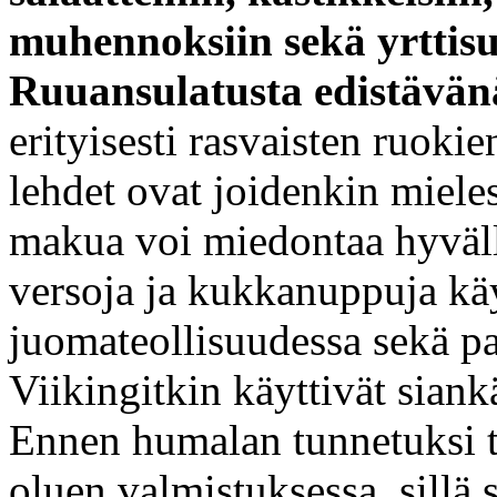
muhennoksiin sekä yrttisu
Ruuansulatusta
edistävän
erityisesti rasvaisten ruoki
lehdet ovat joidenkin miele
makua voi miedontaa hyvällä
versoja ja kukkanuppuja käy
juomateollisuudessa sekä pa
Viikingitkin käyttivät sian
Ennen humalan tunnetuksi t
oluen valmistuksessa, sillä 