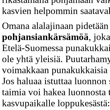
kasvien helpommin saatavak
Omana alalajinaan pidetään
pohjansiankärsämöä
, jok
Etelä-Suomessa punakukkais
ole yhtä yleisiä. Puutarham
voimakkaan punakukkaisia m
Jos haluaa istuttaa luonnon
taimia voi hakea luonnosta 
kasvupaikalle loppukesästä