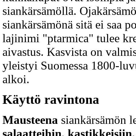
siankärsämöllä. Ojakärsämö
siankärsämönä sitä ei saa p
lajinimi "ptarmica" tulee kr
aivastus. Kasvista on valmis
yleistyi Suomessa 1800-luvu
alkoi.
Käyttö ravintona
Mausteena
siankärsämön l
salaatteihin, kastikkeisiin,