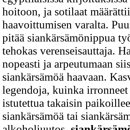
hoitoon, ja sotilaat määrät
haavoittumisen varalta. Puu
pitää siankärsämönippua työ
tehokas verenseisauttaja. H
nopeasti ja arpeutumaan siis
siankärsämöä haavaan. Kas
legendoja, kuinka irronneet
istutettua takaisin paikoill
siankärsämöä tai siankärsä
alkoholiuutos,
siankärsämöv