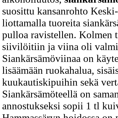
suosittu kansanrohto Keski-
liottamalla tuoreita siankär
pulloa ravistellen. Kolmen t
siivilöitiin ja viina oli valm
Siankärsämöviinaa on käyte
lisäämään ruokahalua, sisäi
kuukautiskipuihin sekä vert
Siankärsämöteellä on samanl
annostukseksi sopii 1 tl kuiv
Hammassäryn hoidossa on pur