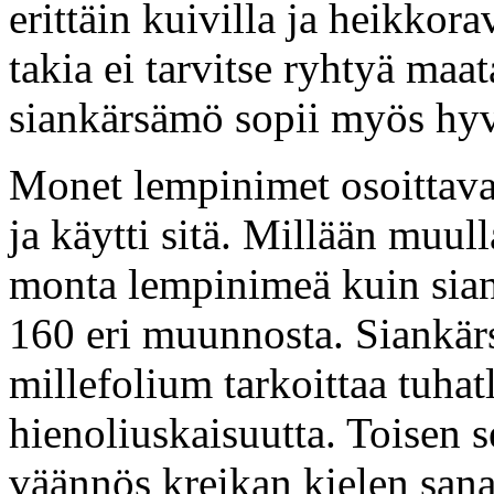
erittäin kuivilla ja heikkorav
takia ei tarvitse ryhtyä ma
siankärsämö sopii myös hyv
Monet lempinimet osoittavat
ja käytti sitä. Millään muulla
monta lempinimeä kuin sian
160 eri muunnosta. Siankärs
millefolium tarkoittaa tuhat
hienoliuskaisuutta. Toisen 
väännös kreikan kielen sana