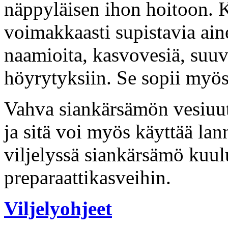
näppyläisen ihon hoitoon. K
voimakkaasti supistavia ain
naamioita, kasvovesiä, suuve
höyrytyksiin. Se sopii myös
Vahva siankärsämön vesiuut
ja sitä voi myös käyttää la
viljelyssä siankärsämö kuul
preparaattikasveihin.
Viljelyohjeet