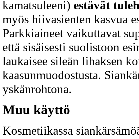
kamatsuleeni)
estävät tule
myös hiivasienten kasvua es
Parkkiaineet vaikuttavat sup
että sisäisesti suolistoon e
laukaisee sileän lihaksen ko
kaasunmuodostusta. Siankä
yskänrohtona.
Muu käyttö
Kosmetiikassa siankärsämöä