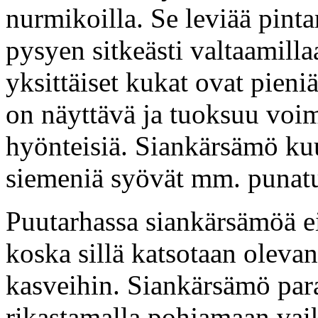
nurmikoilla. Se leviää pint
pysyen sitkeästi valtaamill
yksittäiset kukat ovat pien
on näyttävä ja tuoksuu voim
hyönteisiä. Siankärsämö kuu
siemeniä syövät mm. punatu
Puutarhassa siankärsämöä ei
koska sillä katsotaan oleva
kasveihin. Siankärsämö par
rikastamalla pohjamaan vai