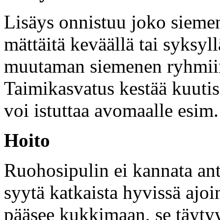
Lisäys onnistuu joko siemen
mättäitä keväällä tai syksyl
muutaman siemenen ryhmiin
Taimikasvatus kestää kuutis
voi istuttaa avomaalle esim.
Hoito
Ruohosipulin ei kannata an
syytä katkaista hyvissä ajoi
pääsee kukkimaan, se täytyy