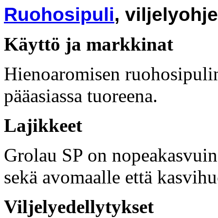
Ruohosipuli
, viljelyohj
Käyttö ja markkinat
Hienoaromisen ruohosipulin
pääasiassa tuoreena.
Lajikkeet
Grolau SP on nopeakasvuinen
sekä avomaalle että kasvih
Viljelyedellytykset