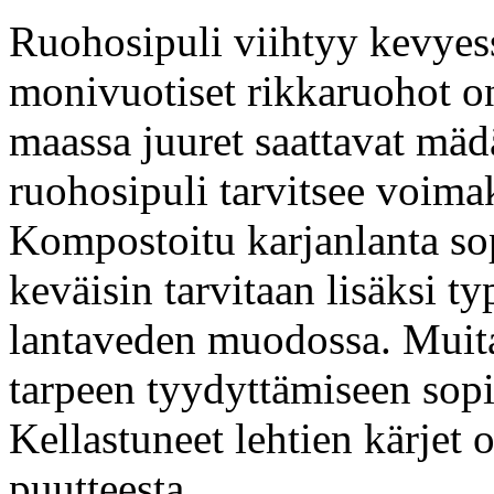
Ruohosipuli viihtyy kevyes
monivuotiset rikkaruohot on
maassa juuret saattavat mä
ruohosipuli tarvitsee voim
Kompostoitu karjanlanta sop
keväisin tarvitaan lisäksi ty
lantaveden muodossa. Muita
tarpeen tyydyttämiseen sopi
Kellastuneet lehtien kärjet 
puutteesta.