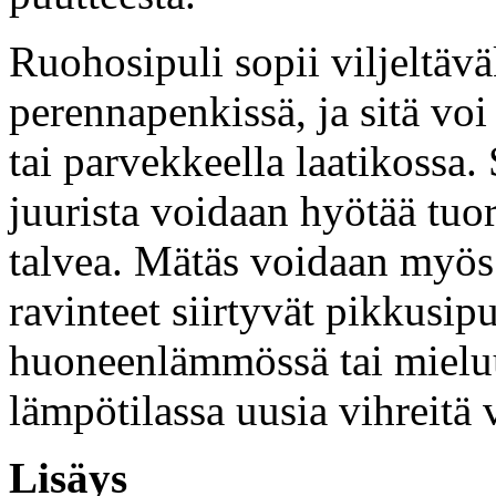
Ruohosipuli sopii viljeltäv
perennapenkissä, ja sitä voi
tai parvekkeella laatikossa. 
juurista voidaan hyötää tuor
talvea. Mätäs voidaan myös 
ravinteet siirtyvät pikkusip
huoneenlämmössä tai mielu
lämpötilassa uusia vihreitä v
Lisäys