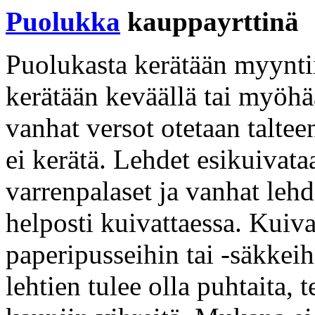
Puolukka
kauppayrttinä
Puolukasta kerätään myyntii
kerätään keväällä tai myöhä
vanhat versot otetaan talte
ei kerätä. Lehdet esikuivat
varrenpalaset ja vanhat lehd
helposti kuivattaessa. Kuiv
paperipusseihin tai -säkkei
lehtien tulee olla puhtaita, 