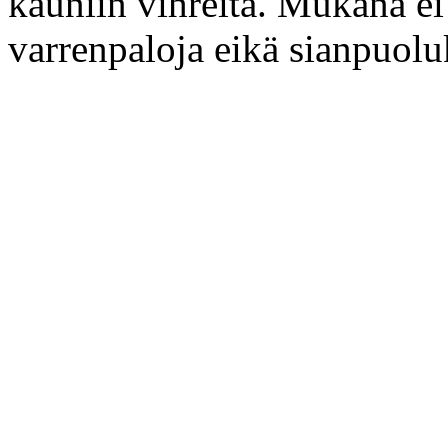
kauniin vihreitä. Mukana ei s
varrenpaloja eikä sianpuolu