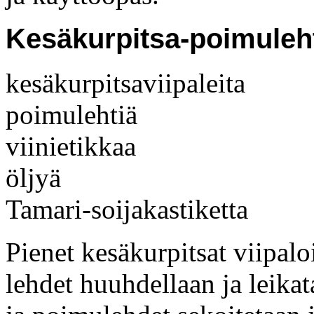
Kesäkurpitsa-poimulehti
kesäkurpitsaviipaleita
poimulehtiä
viinietikkaa
öljyä
Tamari-soijakastiketta
Pienet kesäkurpitsat viipa
lehdet huuhdellaan ja leikat