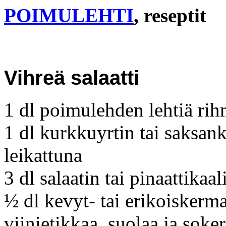
POIMULEHTI
, reseptit
Vihreä salaatti
1 dl poimulehden lehtiä rih
1 dl kurkkuyrtin tai saksank
leikattuna
3 dl salaatin tai pinaattikaa
½ dl kevyt- tai erikoiskerma
viinietikkaa, suolaa ja soker