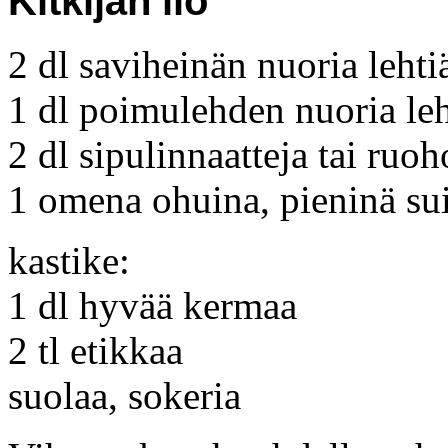
Kitkijän ilo
2 dl saviheinän nuoria lehti
1 dl poimulehden nuoria leh
2 dl sipulinnaatteja tai ruoh
1 omena ohuina, pieninä su
kastike:
1 dl hyvää kermaa
2 tl etikkaa
suolaa, sokeria