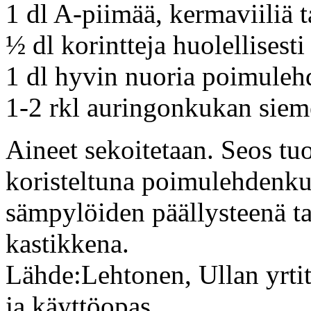
1 dl A-piimää, kermaviiliä 
½ dl korintteja huolellisest
1 dl hyvin nuoria poimulehd
1-2 rkl auringonkukan siem
Aineet sekoitetaan. Seos tu
koristeltuna poimulehdenkuk
sämpylöiden päällysteenä tai
kastikkena.
Lähde:Lehtonen, Ullan yrti
ja käyttöopas.