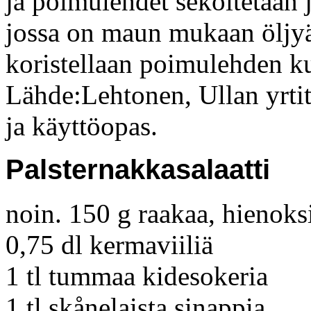
ja poimulehdet sekoitetaan ja
jossa on maun mukaan öljyä, 
koristellaan poimulehden ku
Lähde:Lehtonen, Ullan yrti
ja käyttöopas.
Palsternakkasalaatti
noin. 150 g raakaa, hienoksi
0,75 dl kermaviiliä
1 tl tummaa kidesokeria
1 tl skånelaista sinappia