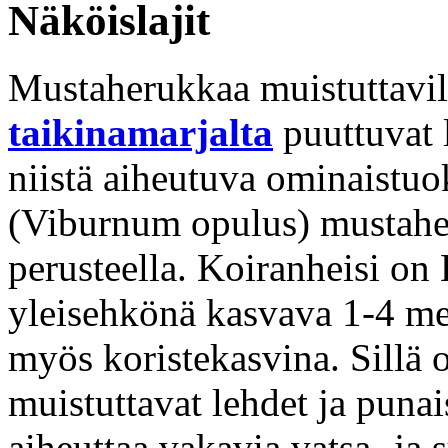
Näköislajit
Mustaherukkaa muistuttavi
taikinamarjalta
puuttuvat 
niistä aiheutuva ominaistu
(Viburnum opulus) mustahe
perusteella. Koiranheisi on
yleisehkönä kasvava 1-4 met
myös koristekasvina. Sillä 
muistuttavat lehdet ja punai
aiheuttaa vakavia vatsa- ja 