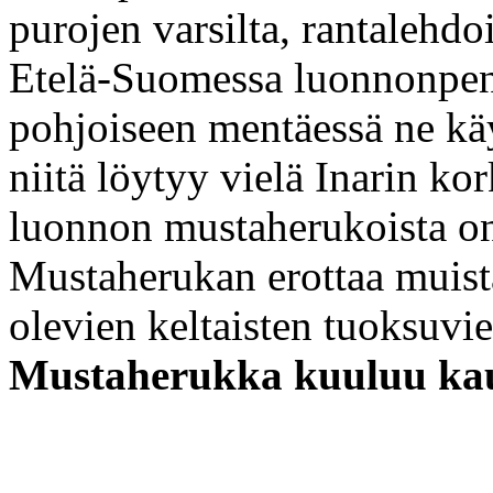
purojen varsilta, rantalehdoi
Etelä-Suomessa luonnonpens
pohjoiseen mentäessä ne kä
niitä löytyy vielä Inarin ko
luonnon mustaherukoista on 
Mustaherukan erottaa muista
olevien keltaisten tuoksuvi
Mustaherukka kuuluu kau