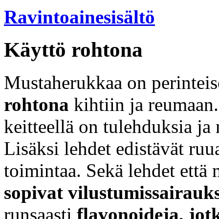
Ravintoainesisältö
Käyttö rohtona
Mustaherukkaa on perinteis
rohtona
kihtiin ja reumaan.
keitteellä on tulehduksia ja 
Lisäksi lehdet edistävät ru
toimintaa. Sekä lehdet että
sopivat vilustumissairauk
runsaasti
flavonoideja, jo