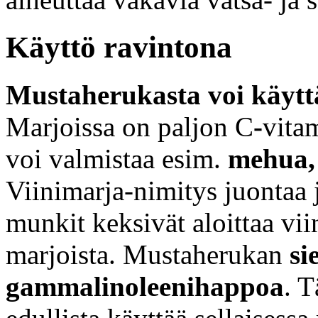
Käyttö ravintona
Mustaherukasta voi käyttä
Marjoissa on paljon C
-
vita
voi valmistaa esim.
mehua, h
Viinimarja-nimitys juontaa 
munkit keksivät aloittaa vi
marjoista. Mustaherukan
si
gammalinoleenihappoa
. T