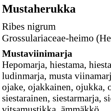
Mustaherukka
Ribes nigrum
Grossulariaceae-heimo (He
Mustaviinimarja
Hepomarja, hiestama, hiestan
ludinmarja, musta viinamarj
ojake, ojakkainen, ojukka, o
siestarainen, siestarmarja, sie
vitsamustikka, ämmäkkö