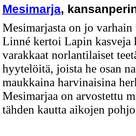
Mesimarja
, kansanperi
Mesimarjasta on jo varhain 
Linné kertoi Lapin kasveja k
varakkaat norlantilaiset teetä
hyytelöitä, joista he osan nau
maukkaina harvinaisina her
Mesimarjaa on arvostettu m
tähden kautta aikojen pohj