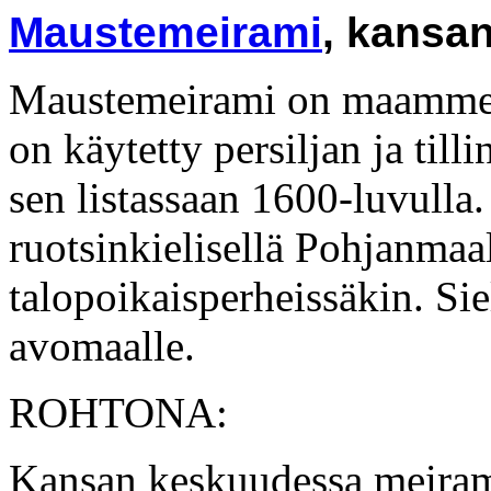
Maustemeirami
, kansa
Maustemeirami on maamme 
on käytetty persiljan ja tilli
sen listassaan 1600-luvulla.
ruotsinkielisellä Pohjanmaal
talopoikaisperheissäkin. Sie
avomaalle.
ROHTONA:
Kansan keskuudessa meirami