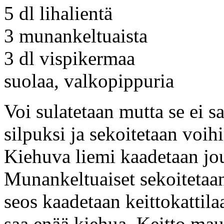
5 dl lihalientä
3 munankeltuaista
3 dl vispikermaa
suolaa, valkopippuria
Voi sulatetaan mutta se ei sa
silpuksi ja sekoitetaan voi
Kiehuva liemi kaadetaan jou
Munankeltuaiset sekoitetaa
seos kaadetaan keittokattila
saa enää kiehua. Keitto maus