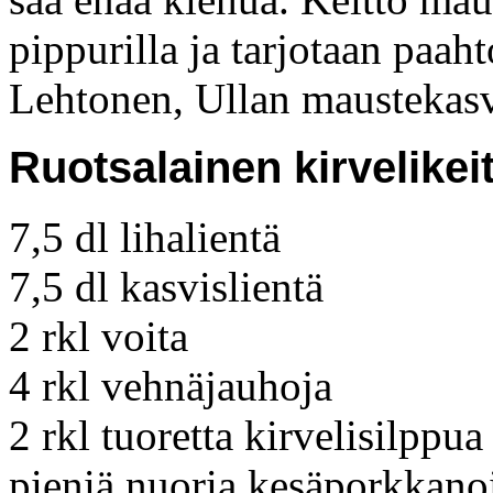
pippurilla ja tarjotaan paaht
Lehtonen, Ullan maustekas
Ruotsalainen kirvelikei
7,5 dl lihalientä
7,5 dl kasvislientä
2 rkl voita
4 rkl vehnäjauhoja
2 rkl tuoretta kirvelisilppua
pieniä nuoria kesäporkkano