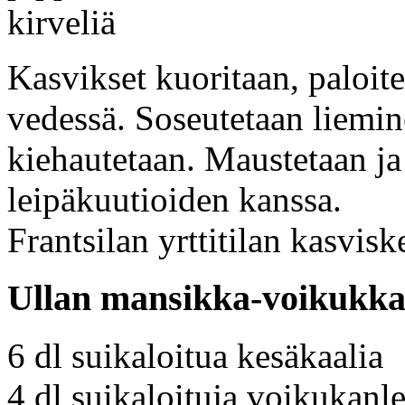
kirveliä
Kasvikset kuoritaan, paloite
vedessä. Soseutetaan liemine
kiehautetaan. Maustetaan ja
leipäkuutioiden kanssa.
Frantsilan yrttitilan kasviske
Ullan mansikka-voikukkas
6 dl suikaloitua kesäkaalia
4 dl suikaloituja voikukanle