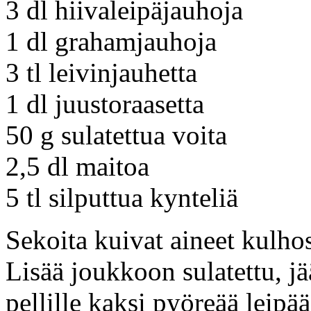
3 dl hiivaleipäjauhoja
1 dl grahamjauhoja
3 tl leivinjauhetta
1 dl juustoraasetta
50 g sulatettua voita
2,5 dl maitoa
5 tl silputtua kynteliä
Sekoita kuivat aineet kulhos
Lisää joukkoon sulatettu, j
pellille kaksi pyöreää leipää