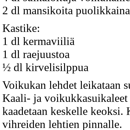
2 dl mansikoita puolikkain
Kastike:
1 dl kermaviiliä
1 dl raejuustoa
½ dl kirvelisilppua
Voikukan lehdet leikataan s
Kaali- ja voikukkasuikaleet
kaadetaan keskelle keoksi. K
vihreiden lehtien pinnalle.