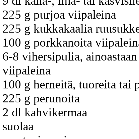
9 dl kana-, liha- tai kasvisli
225 g purjoa viipaleina
225 g kukkakaalia ruusukk
100 g porkkanoita viipalein
6-8 vihersipulia, ainoastaan 
viipaleina
100 g herneitä, tuoreita tai 
225 g perunoita
2 dl kahvikermaa
suolaa