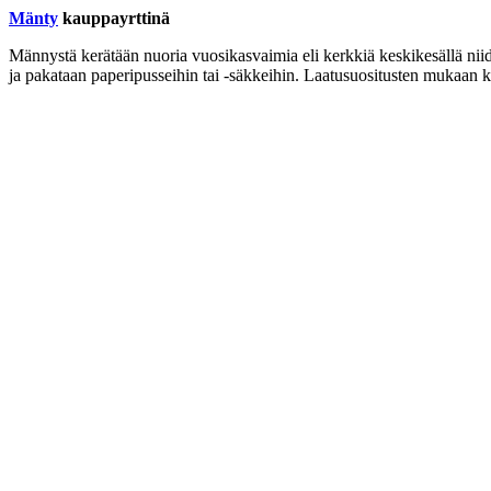
Mänty
kauppayrttinä
Männystä kerätään nuoria vuosikasvaimia eli kerkkiä keskikesällä nii
ja pakataan paperipusseihin tai -säkkeihin. Laatusuositusten mukaan ke