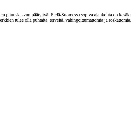
den pituuskasvun päätyttyä. Etelä-Suomessa sopiva ajankohta on kesäkuu
rkkien tulee olla puhtaita, terveitä, vahingoittumattomia ja roskattomia