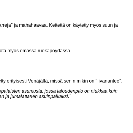
arreja" ja mahahaavaa. Keitettä on käytetty myös suun ja
tarjota myös omassa ruokapöydässä.
 erityisesti Venäjällä, missä sen nimikin on "iivanantee".
palaisten asumusta, jossa taloudenpito on niukkaa kuin
n ja jumalattarien asuinpaikaksi."