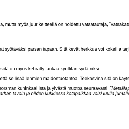
 mutta myös juurikeitteellä on hoidettu vatsatauteja, "vatsakat
vat syötäväksi parsan tapaan. Sitä kevät herkkua voi kokeilla 
siitä on myös kehrätty lankaa kynttilän sydämiksi.
 se lisää lehmien maidontuotantoa. Teekasvina sitä on käytetty
horsman kuninkaallista ja ylvästä muotoa seuraavasti:
"Metsälap
han tavoin ja niiden kukkiessa kotapaikkaa voisi luulla jumalie