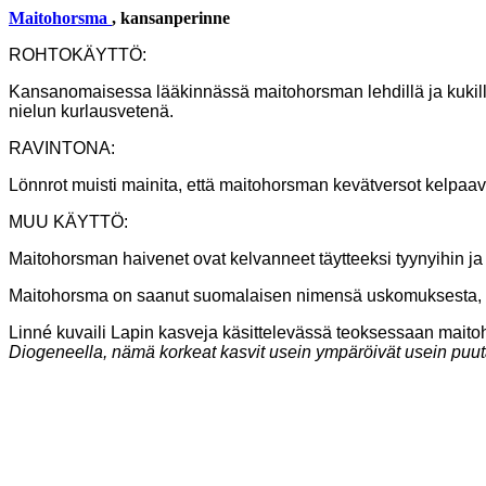
Maitohorsma
, kansanperinne
ROHTOKÄYTTÖ:
Kansanomaisessa lääkinnässä maitohorsman lehdillä ja kukilla,
nielun kurlausvetenä.
RAVINTONA:
Lönnrot muisti mainita, että maitohorsman kevätversot kelpaa
MUU KÄYTTÖ:
Maitohorsman haivenet ovat kelvanneet täytteeksi tyynyihin ja 
Maitohorsma
on saanut suomalaisen nimensä uskomuksesta, että
Linné kuvaili Lapin kasveja käsittelevässä teoksessaan maito
Diogeneella, nämä korkeat kasvit usein ympäröivät usein puutar