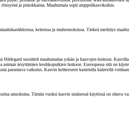
ä rönsyistä ja pistokkaista. Maahumala sopii amppelikasviksikin.
laatinkastikkeissa, keitoissa ja muhennoksissa. Tärkeä merkitys maahu
Hildegard suositteli maahumalaa yskän ja haavojen hoitoon. Kasvilla on
 ja astman ärsyttämien keuhkoputkien hoitoon. Euroopassa sitä on käyt
ta parantava vaikutus. Kasvin keitteeseen kastetulla kääreellä voidaan
rina annoksina. Tämän vuoksi kasvin sisäisessä käytössä on oltava va