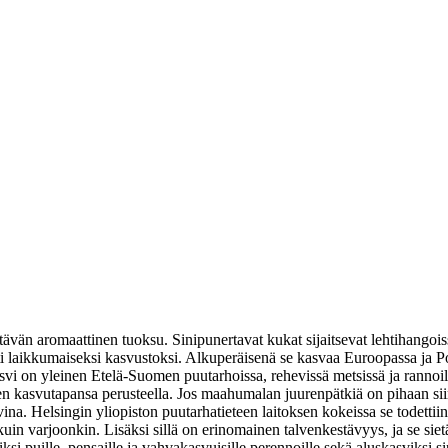
ävän aromaattinen tuoksu. Sinipunertavat kukat sijaitsevat lehtihang
sti laikkumaiseksi kasvustoksi. Alkuperäisenä se kasvaa Euroopassa ja
svi on yleinen Etelä-Suomen puutarhoissa, rehevissä metsissä ja ranno
kasvutapansa perusteella. Jos maahumalan juurenpätkiä on pihaan siirre
. Helsingin yliopiston puutarhatieteen laitoksen kokeissa se todettiin p
n varjoonkin. Lisäksi sillä on erinomainen talvenkestävyys, ja se sietää
si puille, pensaille ja vahvakasvuisille perennoille sekä aluskasviksi si