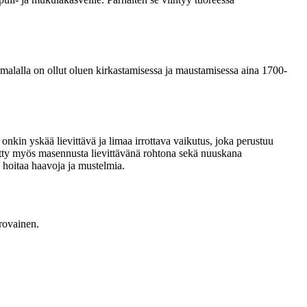
malalla on ollut oluen kirkastamisessa ja maustamisessa aina 1700-
kin yskää lievittävä ja limaa irrottava vaikutus, joka perustuu
etty myös masennusta lievittävänä rohtona sekä nuuskana
 hoitaa haavoja ja mustelmia.
rovainen.