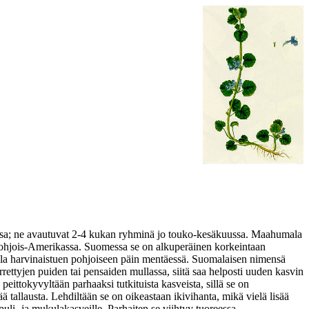
oissa; ne avautuvat 2-4 kukan ryhminä jo touko-kesäkuussa. Maahumala
 Pohjois-Amerikassa. Suomessa se on alkuperäinen korkeintaan
illa harvinaistuen pohjoiseen päin mentäessä. Suomalaisen nimensä
ttyjen puiden tai pensaiden mullassa, siitä saa helposti uuden kasvin
eittokyvyltään parhaaksi tutkituista kasveista, sillä se on
 tallausta. Lehdiltään se on oikeastaan ikivihanta, mikä vielä lisää
puli- ja mukulakasveille. Parhaiten se viihtyy tuoreessa