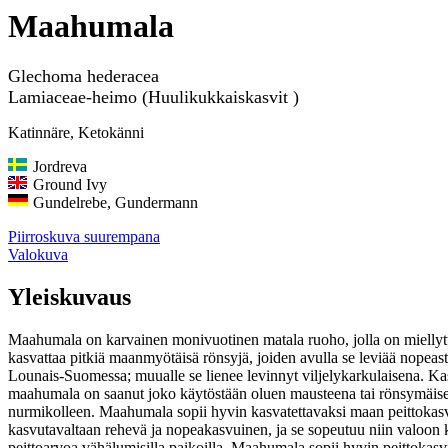
Maahumala
Glechoma hederacea
Lamiaceae-heimo (Huulikukkaiskasvit )
Katinnäre, Ketokänni
Jordreva
Ground Ivy
Gundelrebe, Gundermann
Piirroskuva suurempana
Valokuva
Yleiskuvaus
Maahumala on karvainen monivuotinen matala ruoho, jolla on miellytt
kasvattaa pitkiä maanmyötäisä rönsyjä, joiden avulla se leviää nopea
Lounais-Suomessa; muualle se lienee levinnyt viljelykarkulaisena. Ka
maahumala on saanut joko käytöstään oluen mausteena tai rönsymäisen 
nurmikolleen. Maahumala sopii hyvin kasvatettavaksi maan peittokasvina
kasvutavaltaan rehevä ja nopeakasvuinen, ja se sopeutuu niin valoon kui
peittoarvoa vähälumisilla paikoilla. Maahumala sopii hyvin peittokasvik