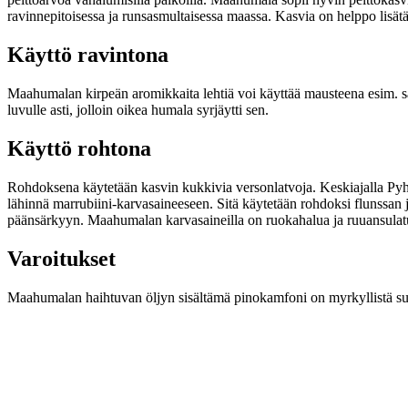
ravinnepitoisessa ja runsasmultaisessa maassa. Kasvia on helppo lisät
Käyttö ravintona
Maahumalan kirpeän aromikkaita lehtiä voi käyttää mausteena esim. sa
luvulle asti, jolloin oikea humala syrjäytti sen.
Käyttö rohtona
Rohdoksena käytetään kasvin kukkivia versonlatvoja. Keskiajalla Pyhä 
lähinnä marrubiini-karvasaineeseen. Sitä käytetään rohdoksi flunssan
päänsärkyyn. Maahumalan karvasaineilla on ruokahalua ja ruuansulatus
Varoitukset
Maahumalan haihtuvan öljyn sisältämä pinokamfoni on myrkyllistä suu