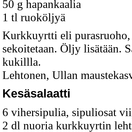
50 g hapankaalia
1 tl ruoköljyä
Kurkkuyrtti eli purasruoho,
sekoitetaan. Öljy lisätään. 
kukillla.
Lehtonen, Ullan maustekas
Kesäsalaatti
6 vihersipulia, sipuliosat vi
2 dl nuoria kurkkuyrtin leht