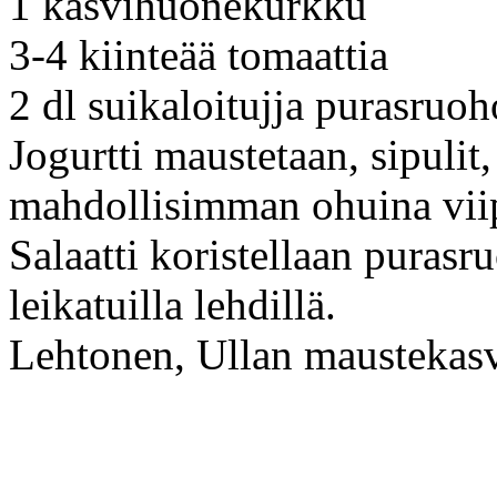
1 kasvihuonekurkku
3-4 kiinteää tomaattia
2 dl suikaloitujja purasruoh
Jogurtti maustetaan, sipulit,
mahdollisimman ohuina viip
Salaatti koristellaan purasr
leikatuilla lehdillä.
Lehtonen, Ullan maustekas