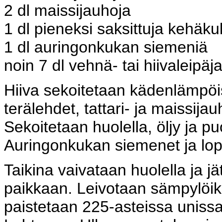
2 dl maissijauhoja
1 dl pieneksi saksittuja kehäkuk
1 dl auringonkukan siemeniä
noin 7 dl vehnä- tai hiivaleipäj
Hiiva sekoitetaan kädenlämpö
terälehdet, tattari- ja maissija
Sekoitetaan huolella, öljy ja p
Auringonkukan siemenet ja lopu
Taikina vaivataan huolella ja
paikkaan. Leivotaan sämpylöiks
paistetaan 225-asteissa unissa