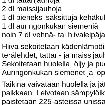
1 dl tattarijauhoja
2 dl maissijauhoja
1 dl pieneksi saksittuja kehäkuk
1 dl auringonkukan siemeniä
noin 7 dl vehnä- tai hiivaleipäj
Hiiva sekoitetaan kädenlämpö
terälehdet, tattari- ja maissija
Sekoitetaan huolella, öljy ja p
Auringonkukan siemenet ja lopu
Taikina vaivataan huolella ja
paikkaan. Leivotaan sämpylöiks
paistetaan 225-asteissa unissa