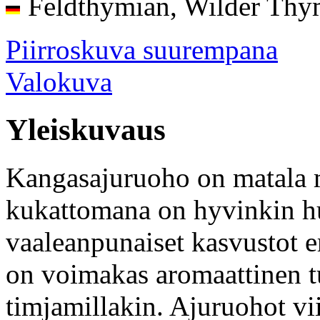
Feldthymian, Wilder Thy
Piirroskuva suurempana
Valokuva
Yleiskuvaus
Kangasajuruoho on matala 
kukattomana on hyvinkin 
vaaleanpunaiset kasvustot er
on voimakas aromaattinen t
timjamillakin. Ajuruohot vi