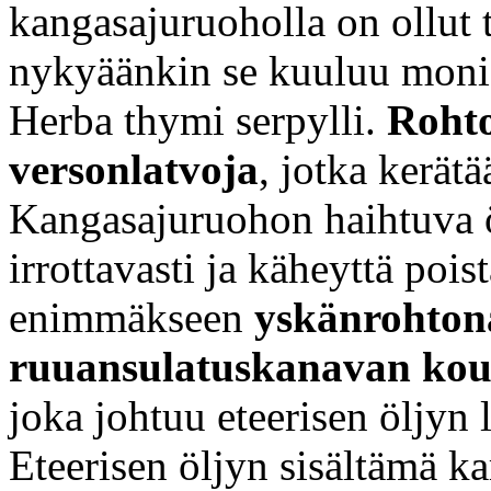
kangasajuruoholla on ollut 
nykyäänkin se kuuluu moni
Herba thymi serpylli.
Rohto
versonlatvoja
, jotka kerät
Kangasajuruohon haihtuva ö
irrottavasti ja käheyttä pois
enimmäkseen
yskänrohton
ruuansulatuskanavan kour
joka johtuu eteerisen öljyn 
Eteerisen öljyn sisältämä ka