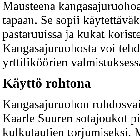
Mausteena kangasajuruohoa
tapaan. Se sopii käytettäväk
pastaruuissa ja kukat koris
Kangasajuruohosta voi tehdä 
yrttiliköörien valmistuksess
Käyttö rohtona
Kangasajuruohon rohdosvaik
Kaarle Suuren sotajoukot p
kulkutautien torjumiseksi