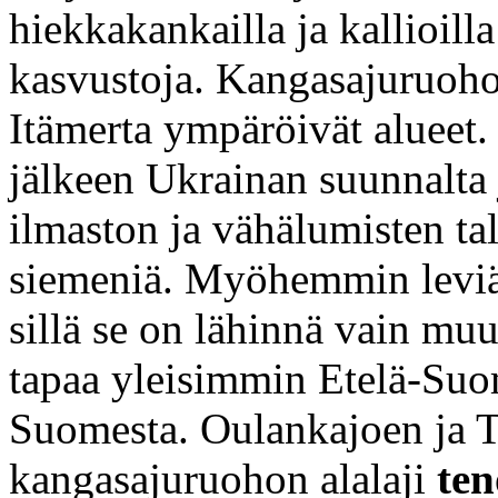
hiekkakankailla ja kallioil
kasvustoja. Kangasajuruoho
Itämerta ympäröivät alueet.
jälkeen Ukrainan suunnalta 
ilmaston ja vähälumisten tal
siemeniä. Myöhemmin leviä
sillä se on lähinnä vain muu
tapaa yleisimmin Etelä-Suo
Suomesta. Oulankajoen ja T
kangasajuruohon alalaji
te