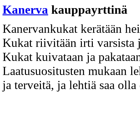
Kanerva
kauppayrttinä
Kanervankukat kerätään hei
Kukat riivitään irti varsista
Kukat kuivataan ja pakataan
Laatusuositusten mukaan leh
ja terveitä, ja lehtiä saa ol