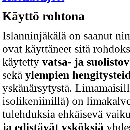
Käyttö rohtona
Islanninjäkälä on saanut ni
ovat käyttäneet sitä rohdok
käytetty
vatsa- ja suolisto
sekä
ylempien hengitystei
yskänärsytystä. Limamaisilla 
isolikeniinillä) on limakalvo
tulehduksia ehkäisevä vaik
ja edistävät ysköksiä
yhdes