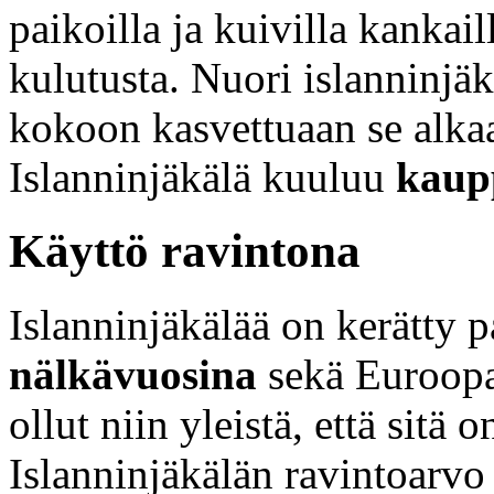
paikoilla ja kuivilla kankail
kulutusta. Nuori islanninjä
kokoon kasvettuaan se alkaa
Islanninjäkälä kuuluu
kaupp
Käyttö ravintona
Islanninjäkälää on kerätty 
nälkävuosina
sekä Euroopas
ollut niin yleistä, että sitä
Islanninjäkälän ravintoarvo