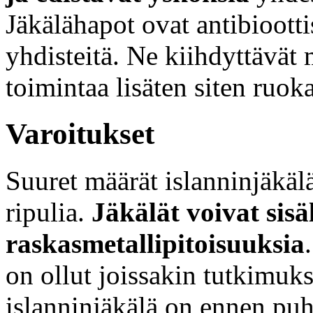
Jäkälähapot ovat antibiootti
yhdisteitä. Ne kiihdyttävät
toimintaa lisäten siten ruok
Varoitukset
Suuret määrät islanninjäkäl
ripulia.
Jäkälät voivat sisä
raskasmetallipitoisuuksia
on ollut joissakin tutkimuk
islanninjäkälä on ennen puh