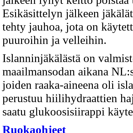
Esikäsittelyn jälkeen jäkälät
tehty jauhoa, jota on käytet
puuroihin ja velleihin.
Islanninjäkälästä on valmis
maailmansodan aikana NL:ssa
joiden raaka-aineena oli is
perustuu hiilihydraattien h
saatu glukoosisiirappi käyte
Ruokaohjeet