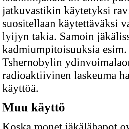
jatkuvastikin käytetyksi rav
suositellaan käytettäväksi v
lyijyn takia. Samoin jäkälis
kadmiumpitoisuuksia esim. 
Tshernobylin ydinvoimalao
radioaktiivinen laskeuma ha
käyttöä.
Muu käyttö
Koska monet jäkälähapot ovat