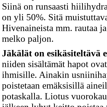
Siinä on runsaasti hiilihydraa
on yli 50%. Sitä muistuttava 
Hivenaineista mm. rautaa ja 
melko paljon.
Jäkälät on
esikäsiteltävä
niiden sisältämät hapot ovat
ihmisille. Ainakin usniinih
poistetaan emäksisillä aineil
potaskalla. Liotus vuorokau
jälkeen lyhyt keitto poistaa