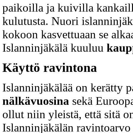
paikoilla ja kuivilla kankail
kulutusta. Nuori islanninjä
kokoon kasvettuaan se alkaa
Islanninjäkälä kuuluu
kaupp
Käyttö ravintona
Islanninjäkälää on kerätty 
nälkävuosina
sekä Euroopas
ollut niin yleistä, että sitä
Islanninjäkälän ravintoarvo