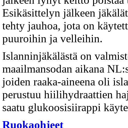
Esikäsittelyn jälkeen jäkälät
tehty jauhoa, jota on käytet
puuroihin ja velleihin.
Islanninjäkälästä on valmis
maailmansodan aikana NL:ssa
joiden raaka-aineena oli is
perustuu hiilihydraattien h
saatu glukoosisiirappi käyte
Ruokaohjeet