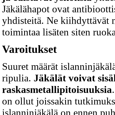
Jäkälähapot ovat antibiootti
yhdisteitä. Ne kiihdyttävät
toimintaa lisäten siten ruok
Varoitukset
Suuret määrät islanninjäkäl
ripulia.
Jäkälät voivat sisä
raskasmetallipitoisuuksia
on ollut joissakin tutkimuk
islanninjäkälä on ennen puh