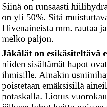
Siinä on runsaasti hiilihydraa
on yli 50%. Sitä muistuttava 
Hivenaineista mm. rautaa ja 
melko paljon.
Jäkälät on
esikäsiteltävä
niiden sisältämät hapot ovat
ihmisille. Ainakin usniinih
poistetaan emäksisillä aineil
potaskalla. Liotus vuorokau
jälkeen lyhyt keitto poistaa