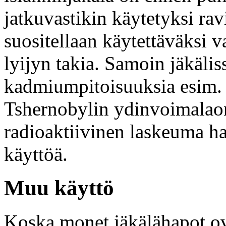
jatkuvastikin käytetyksi rav
suositellaan käytettäväksi v
lyijyn takia. Samoin jäkälis
kadmiumpitoisuuksia esim. 
Tshernobylin ydinvoimalao
radioaktiivinen laskeuma ha
käyttöä.
Muu käyttö
Koska monet jäkälähapot ovat