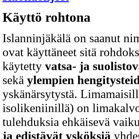
Käyttö rohtona
Islanninjäkälä on saanut ni
ovat käyttäneet sitä rohdok
käytetty
vatsa- ja suolisto
sekä
ylempien hengitystei
yskänärsytystä. Limamaisilla 
isolikeniinillä) on limakalvo
tulehduksia ehkäisevä vaik
ja edistävät ysköksiä
yhdes