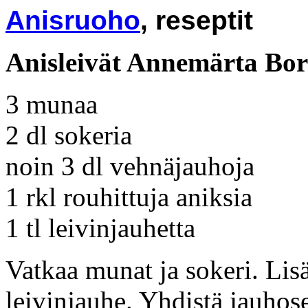
Anisruoho
, reseptit
Anisleivät Annemärta Bor
3 munaa
2 dl sokeria
noin 3 dl vehnäjauhoja
1 rkl rouhittuja aniksia
1 tl leivinjauhetta
Vatkaa munat ja sokeri. Lisä
leivinjauhe. Yhdistä jauhos