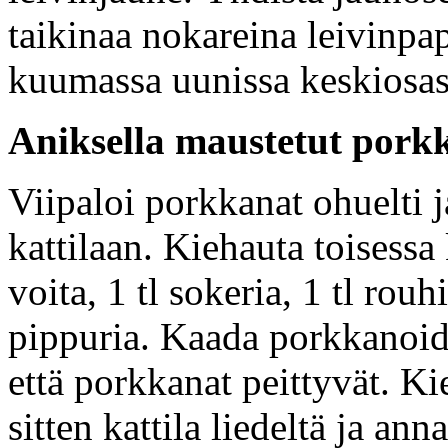
taikinaa nokareina leivinpape
kuumassa uunissa keskiosas
Aniksella maustetut pork
Viipaloi porkkanat ohuelti 
kattilaan. Kiehauta toisessa
voita, 1 tl sokeria, 1 tl rouh
pippuria. Kaada porkkanoide
että porkkanat peittyvät. K
sitten kattila liedeltä ja an