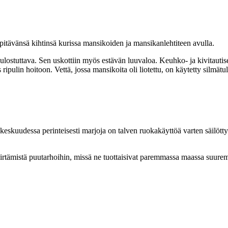
 pitävänsä kihtinsä kurissa mansikoiden ja mansikanlehtiteen avulla.
 ulostuttava. Sen uskottiin myös estävän luuvaloa. Keuhko- ja kivitaut
s ripulin hoitoon. Vettä, jossa mansikoita oli liotettu, on käytetty silm
skuudessa perinteisesti marjoja on talven ruokakäyttöä varten säilötty h
siirtämistä puutarhoihin, missä ne tuottaisivat paremmassa maassa suu