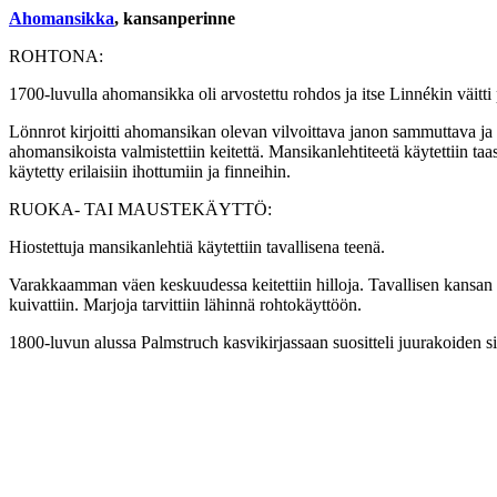
Ahomansikka
, kansanperinne
ROHTONA:
1700-luvulla ahomansikka oli arvostettu rohdos ja itse Linnékin väitti
Lönnrot kirjoitti ahomansikan olevan vilvoittava janon sammuttava ja
ahomansikoista valmistettiin keitettä. Mansikanlehtiteetä käytettiin taa
käytetty erilaisiin ihottumiin ja finneihin.
RUOKA- TAI MAUSTEKÄYTTÖ:
Hiostettuja mansikanlehtiä käytettiin tavallisena teenä.
Varakkaamman väen keskuudessa keitettiin hilloja. Tavallisen kansan ke
kuivattiin. Marjoja tarvittiin lähinnä rohtokäyttöön.
1800-luvun alussa Palmstruch kasvikirjassaan suositteli juurakoiden 