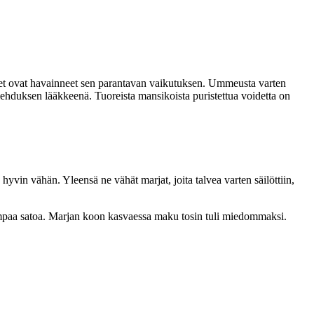
iset ovat havainneet sen parantavan vaikutuksen. Ummeusta varten
ätulehduksen lääkkeenä. Tuoreista mansikoista puristettua voidetta on
yvin vähän. Yleensä ne vähät marjat, joita talvea varten säilöttiin,
rempaa satoa. Marjan koon kasvaessa maku tosin tuli miedommaksi.