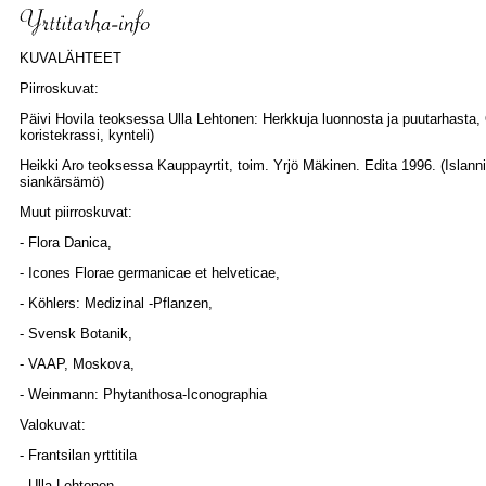
KUVALÄHTEET
Piirroskuvat:
Päivi Hovila teoksessa Ulla Lehtonen: Herkkuja luonnosta ja puutarhasta, 
koristekrassi, kynteli)
Heikki Aro teoksessa Kauppayrtit, toim. Yrjö Mäkinen. Edita 1996. (Islanni
siankärsämö)
Muut piirroskuvat:
- Flora Danica,
- Icones Florae germanicae et helveticae,
- Köhlers: Medizinal -Pflanzen,
- Svensk Botanik,
- VAAP, Moskova,
- Weinmann: Phytanthosa-Iconographia
Valokuvat:
- Frantsilan yrttitila
- Ulla Lehtonen