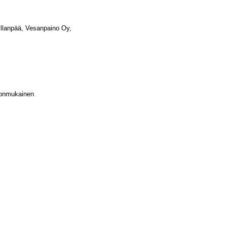
illanpää, Vesanpaino Oy,
nnonmukainen