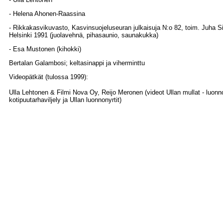
- Helena Ahonen-Raassina
- Rikkakasvikuvasto, Kasvinsuojeluseuran julkaisuja N:o 82, toim. Juha S
Helsinki 1991 (juolavehnä, pihasaunio, saunakukka)
- Esa Mustonen (kihokki)
Bertalan Galambosi; keltasinappi ja viherminttu
Videopätkät (tulossa 1999):
Ulla Lehtonen & Filmi Nova Oy, Reijo Meronen (videot Ullan mullat - luo
kotipuutarhaviljely ja Ullan luonnonyrtit)