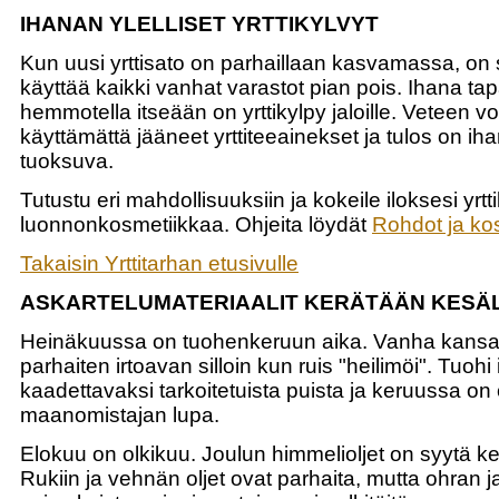
IHANAN YLELLISET YRTTIKYLVYT
Kun uusi yrttisato on parhaillaan kasvamassa, on 
käyttää kaikki vanhat varastot pian pois. Ihana ta
hemmotella itseään on yrttikylpy jaloille. Veteen voi
käyttämättä jääneet yrttiteeainekset ja tulos on ih
tuoksuva.
Tutustu eri mahdollisuuksiin ja kokeile iloksesi yrtt
luonnonkosmetiikkaa. Ohjeita löydät
Rohdot ja ko
Takaisin Yrttitarhan etusivulle
ASKARTELUMATERIAALIT KERÄTÄÄN KESÄ
Heinäkuussa on tuohenkeruun aika. Vanha kansa 
parhaiten irtoavan silloin kun ruis "heilimöi". Tuohi 
kaadettavaksi tarkoitetuista puista ja keruussa on 
maanomistajan lupa.
Elokuu on olkikuu. Joulun himmelioljet on syytä ke
Rukiin ja vehnän oljet ovat parhaita, mutta ohran ja