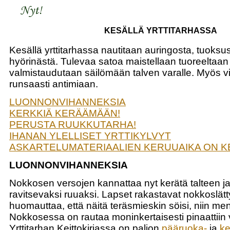
KESÄLLÄ YRTTITARHASSA
Kesällä yrttitarhassa nautitaan auringosta, tuoksu
hyörinästä. Tulevaa satoa maistellaan tuoreeltaan 
valmistaudutaan säilömään talven varalle. Myös vil
runsaasti antimiaan.
LUONNONVIHANNEKSIA
KERKKIÄ KERÄÄMÄÄN!
PERUSTA RUUKKUTARHA!
IHANAN YLELLISET YRTTIKYLVYT
ASKARTELUMATERIAALIEN KERUUAIKA ON K
LUONNONVIHANNEKSIA
Nokkosen versojen kannattaa nyt kerätä talteen j
ravitsevaksi ruuaksi. Lapset rakastavat nokkoslätt
huomauttaa, että näitä teräsmieskin söisi, niin men
Nokkosessa on rautaa moninkertaisesti pinaattiin 
Yrttitarhan Keittokirjassa on paljon
pääruoka-
ja
ke