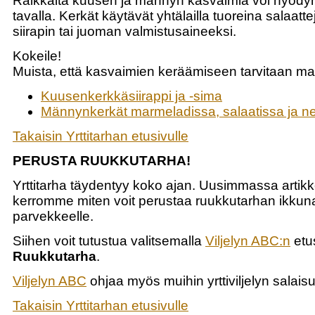
Raikkaita kuusen ja männyn kasvaimia voi hyödy
tavalla. Kerkät käytävät yhtälailla tuoreina salaatt
siirapin tai juoman valmistusaineeksi.
Kokeile!
Muista, että kasvaimien keräämiseen tarvitaan ma
Kuusenkerkkäsiirappi ja -sima
Männynkerkät marmeladissa, salaatissa ja 
Takaisin Yrttitarhan etusivulle
PERUSTA RUUKKUTARHA!
Yrttitarha täydentyy koko ajan. Uusimmassa arti
kerromme miten voit perustaa ruukkutarhan ikkuna
parvekkeelle.
Siihen voit tutustua valitsemalla
Viljelyn ABC:n
etus
Ruukkutarha
.
Viljelyn ABC
ohjaa myös muihin yrttiviljelyn salaisu
Takaisin Yrttitarhan etusivulle