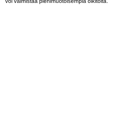
voi valmistaa pienimuotoisempia olkitöitä.